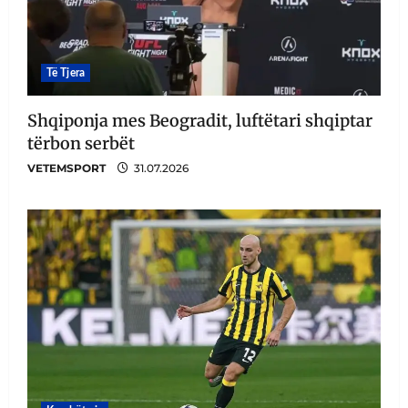
Të Tjera
Shqiponja mes Beogradit, luftëtari shqiptar
tërbon serbët
VETEMSPORT
31.07.2026