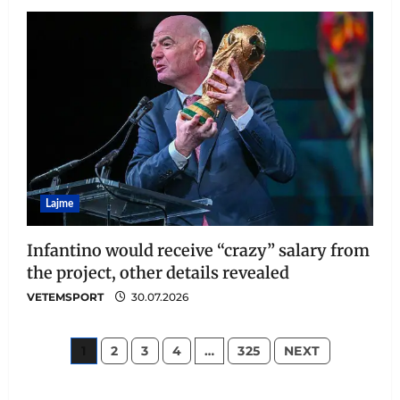
Lajme
Infantino would receive “crazy” salary from
the project, other details revealed
VETEMSPORT
30.07.2026
1
2
3
4
…
325
NEXT