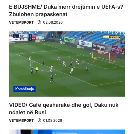
E BUJSHME/ Duka merr drejtimin e UEFA-s?
Zbulohen prapaskenat
VETEMSPORT
02.08.2026
Kombëtarja
VIDEO/ Gafë qesharake dhe gol, Daku nuk
ndalet në Rusi
VETEMSPORT
01.08.2026