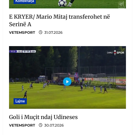
Kombëtarja
E KRYER/ Mario Mitaj transferohet në
Serinë A
VETEMSPORT
31.07.2026
Lajme
Goli i Muçit ndaj Udineses
VETEMSPORT
30.07.2026