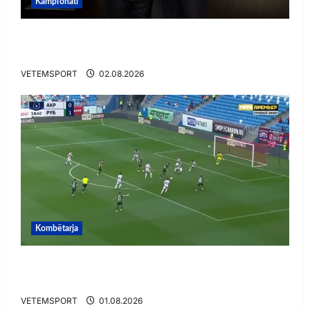
Kampionati
E BUJSHME/ Duka merr drejtimin e UEFA-s?
Zbulohen prapaskenat
VETEMSPORT
02.08.2026
Kombëtarja
VIDEO/ Gafë qesharake dhe gol, Daku nuk
ndalet në Rusi
VETEMSPORT
01.08.2026