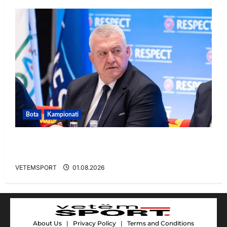
Bota
Kampionati
FIFA u tërhoq, reagon Duka: Do punoj
ngushtë për të mos u përsëritur sërish
VETEMSPORT
01.08.2026
About Us
|
Privacy Policy
|
Terms and Conditions