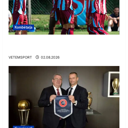
Kombëtarja
VIDEO/ Goooool Ernest Muçi! Shqiptari e nis
mbarë te Trabzonspor
VETEMSPORT
02.08.2026