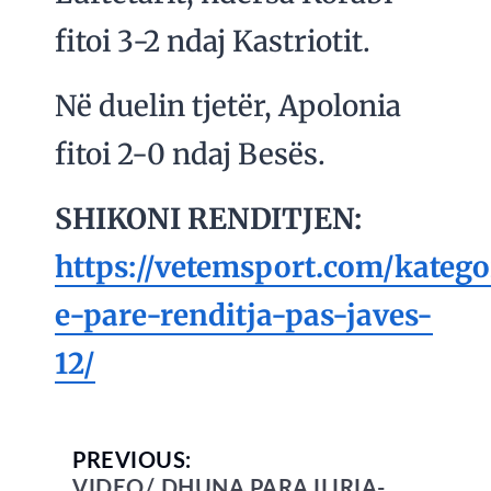
fitoi 3-2 ndaj Kastriotit.
Në duelin tjetër, Apolonia
fitoi 2-0 ndaj Besës.
SHIKONI RENDITJEN:
https://vetemsport.com/katego
e-pare-renditja-pas-javes-
12/
PREVIOUS:
VIDEO/ DHUNA PARA ILIRIA-