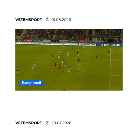
FIFA u tërhoq, reagon Duka: Do punoj
ngushtë për të mos u përsëritur sërish
VETEMSPORT
01.08.2026
Kampionati
Penalltitë eliminojnë Egnatian,
zbulohet kundërshtari në Europa
League
VETEMSPORT
28.07.2026