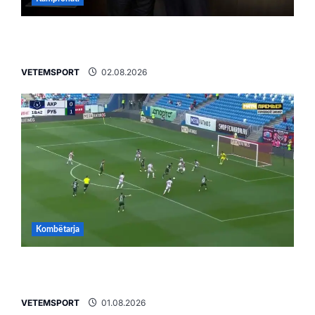
E BUJSHME/ Duka merr drejtimin e UEFA-s?
Zbulohen prapaskenat
VETEMSPORT
02.08.2026
Kombëtarja
VIDEO/ Gafë qesharake dhe gol, Daku nuk
ndalet në Rusi
VETEMSPORT
01.08.2026