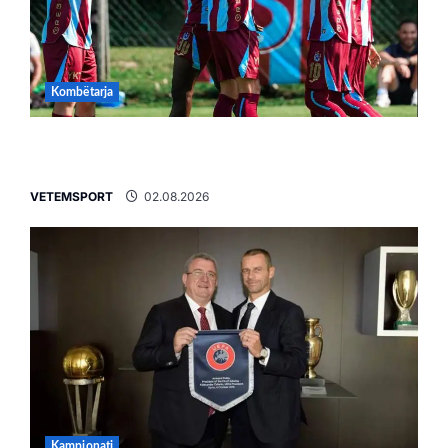
Kombëtarja
VIDEO/ Goooool Ernest Muçi! Shqiptari e nis
mbarë te Trabzonspor
VETEMSPORT
02.08.2026
Kampionati