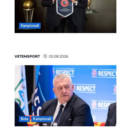
Kampionati
E BUJSHME/ Duka merr drejtimin e
UEFA-s? Zbulohen prapaskenat
VETEMSPORT
02.08.2026
Bota
Kampionati