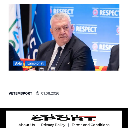
Bota
Kampionati
FIFA u tërhoq, reagon Duka: Do punoj
ngushtë për të mos u përsëritur sërish
VETEMSPORT
01.08.2026
About Us
|
Privacy Policy
|
Terms and Conditions