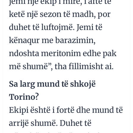
jemi një ekip i mirë, i aftë të
ketë një sezon të madh, por
duhet të luftojmë. Jemi të
kënaqur me barazimin,
ndoshta meritonim edhe pak
më shumë”, tha fillimisht ai.
Sa larg mund të shkojë
Torino?
Ekipi është i fortë dhe mund të
arrijë shumë. Duhet të