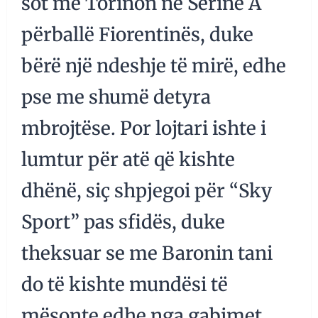
sot me Torinon në Serinë A
përballë Fiorentinës, duke
bërë një ndeshje të mirë, edhe
pse me shumë detyra
mbrojtëse. Por lojtari ishte i
lumtur për atë që kishte
dhënë, siç shpjegoi për “Sky
Sport” pas sfidës, duke
theksuar se me Baronin tani
do të kishte mundësi të
mësonte edhe nga gabimet,