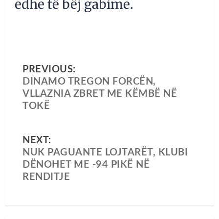
edhe të bëj gabime.
PREVIOUS:
DINAMO TREGON FORCËN,
VLLAZNIA ZBRET ME KËMBË NË
TOKË
NEXT:
NUK PAGUANTE LOJTARËT, KLUBI
DËNOHET ME -94 PIKË NË
RENDITJE