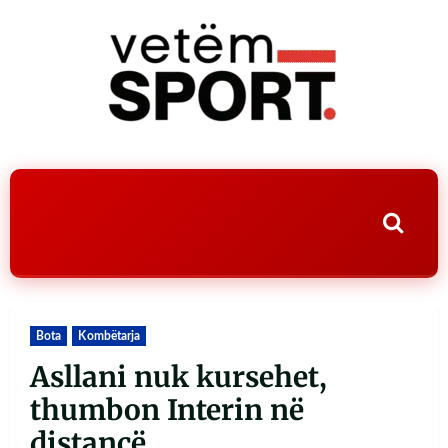
Bota
Kombëtarja
Asllani nuk kursehet,
thumbon Interin në
distancë