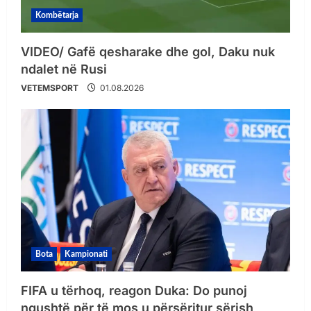
Kombëtarja
VIDEO/ Gafë qesharake dhe gol, Daku nuk
ndalet në Rusi
VETEMSPORT
01.08.2026
Bota
Kampionati
FIFA u tërhoq, reagon Duka: Do punoj
ngushtë për të mos u përsëritur sërish