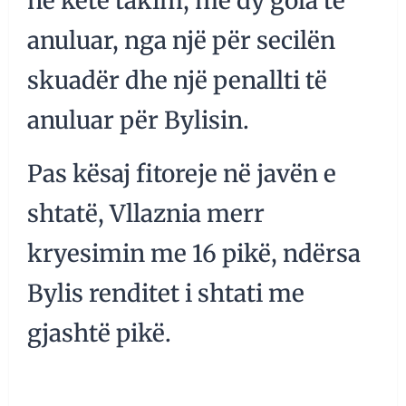
në këtë takim, me dy gola të
anuluar, nga një për secilën
skuadër dhe një penallti të
anuluar për Bylisin.
Pas kësaj fitoreje në javën e
shtatë, Vllaznia merr
kryesimin me 16 pikë, ndërsa
Bylis renditet i shtati me
gjashtë pikë.