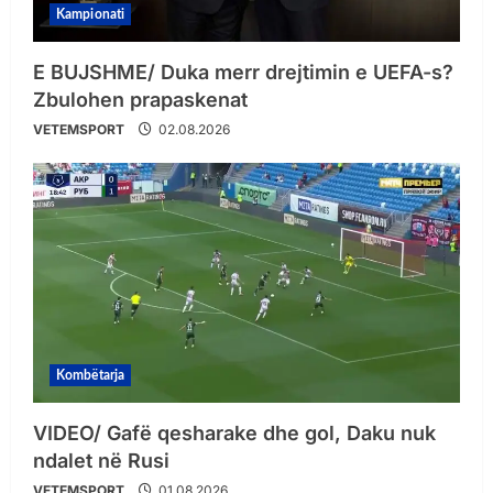
Kampionati
E BUJSHME/ Duka merr drejtimin e UEFA-s?
Zbulohen prapaskenat
VETEMSPORT
02.08.2026
Kombëtarja
VIDEO/ Gafë qesharake dhe gol, Daku nuk
ndalet në Rusi
VETEMSPORT
01.08.2026