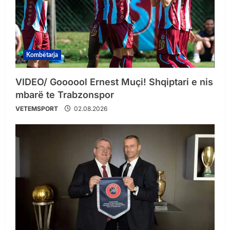
Kombëtarja
VIDEO/ Goooool Ernest Muçi! Shqiptari e nis
mbarë te Trabzonspor
VETEMSPORT
02.08.2026