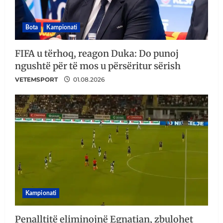
Bota
Kampionati
FIFA u tërhoq, reagon Duka: Do punoj
ngushtë për të mos u përsëritur sërish
VETEMSPORT
01.08.2026
Kampionati
Penalltitë eliminojnë Egnatian, zbulohet