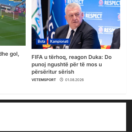
Bota
Kampionati
dhe gol,
FIFA u tërhoq, reagon Duka: Do
punoj ngushtë për të mos u
përsëritur sërish
VETEMSPORT
01.08.2026