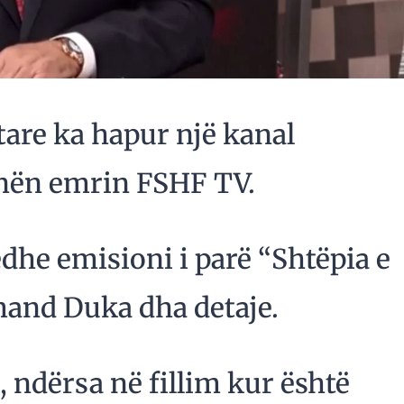
tare ka hapur një kanal
, nën emrin FSHF TV.
edhe emisioni i parë “Shtëpia e
rmand Duka dha detaje.
t, ndërsa në fillim kur është