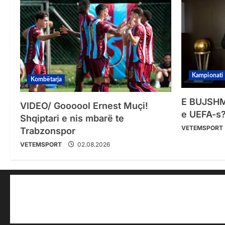
Kampionati
Kombëtarja
E BUJSHME
VIDEO/ Goooool Ernest Muçi!
e UEFA-s?
Shqiptari e nis mbarë te
VETEMSPORT
Trabzonspor
VETEMSPORT
02.08.2026