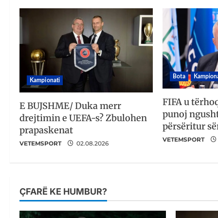
Bota
Kampiona
Kampionati
FIFA u tërho
E BUJSHME/ Duka merr
punoj ngusht
drejtimin e UEFA-s? Zbulohen
përsëritur së
prapaskenat
VETEMSPORT
VETEMSPORT
02.08.2026
ÇFARË KE HUMBUR?