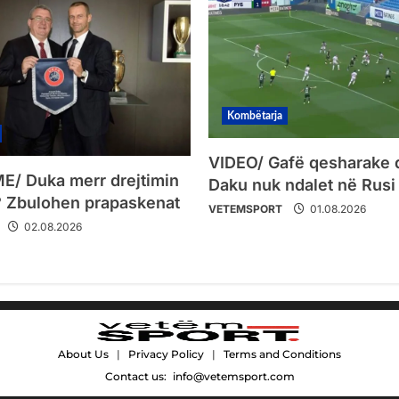
Kombëtarja
VIDEO/ Gafë qesharake 
/ Duka merr drejtimin
Daku nuk ndalet në Rusi
 Zbulohen prapaskenat
VETEMSPORT
01.08.2026
02.08.2026
About Us
|
Privacy Policy
|
Terms and Conditions
Contact us:
info@vetemsport.com