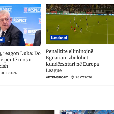
Kampionati
ti
Penalltitë eliminojnë
q, reagon Duka: Do
Egnatian, zbulohet
ë për të mos u
kundërshtari në Europa
rish
League
01.08.2026
VETEMSPORT
28.07.2026