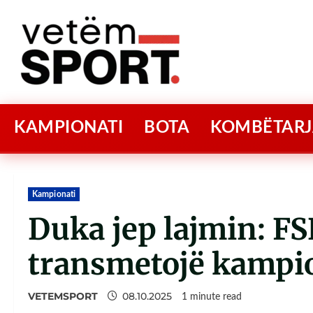
KAMPIONATI
BOTA
KOMBËTARJ
Kampionati
Duka jep lajmin: F
transmetojë kampio
VETEMSPORT
08.10.2025
1 minute read