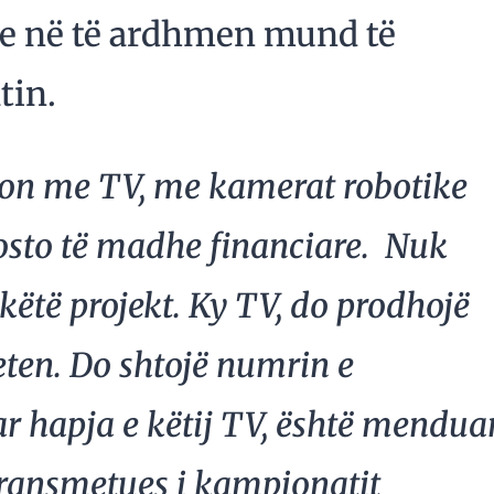
se në të ardhmen mund të
tin.
illon me TV, me kamerat robotike
kosto të madhe financiare. Nuk
 këtë projekt. Ky TV, do prodhojë
eten. Do shtojë numrin e
r hapja e këtij TV, është mendua
 transmetues i kampionatit