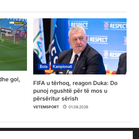
Bota
Kampionati
dhe gol,
FIFA u tërhoq, reagon Duka: Do
punoj ngushtë për të mos u
përsëritur sërish
VETEMSPORT
01.08.2026