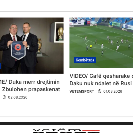
Kombëtarja
VIDEO/ Gafë qesharake 
/ Duka merr drejtimin
Daku nuk ndalet në Rusi
 Zbulohen prapaskenat
VETEMSPORT
01.08.2026
02.08.2026