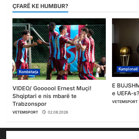
ÇFARË KE HUMBUR?
Kampionati
Kombëtarja
E BUJSHME
VIDEO/ Goooool Ernest Muçi!
e UEFA-s?
Shqiptari e nis mbarë te
VETEMSPORT
Trabzonspor
VETEMSPORT
02.08.2026