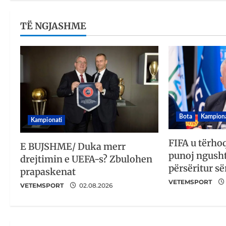
TË NGJASHME
Bota
Kampiona
Kampionati
FIFA u tërho
E BUJSHME/ Duka merr
punoj ngusht
drejtimin e UEFA-s? Zbulohen
përsëritur së
prapaskenat
VETEMSPORT
VETEMSPORT
02.08.2026