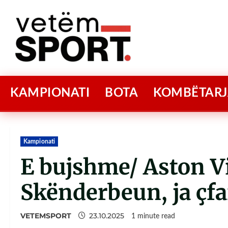
KAMPIONATI
BOTA
KOMBËTARJ
Kampionati
E bujshme/ Aston V
Skënderbeun, ja çf
VETEMSPORT
23.10.2025
1 minute read