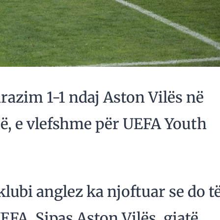
razim 1-1 ndaj Aston Vilës në
çë, e vlefshme për UEFA Youth
klubi anglez ka njoftuar se do t
FA. Sipas Aston Vilës, gjatë