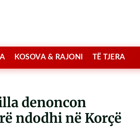
A
KOSOVA & RAJONI
TË TJERA
illa denoncon
arë ndodhi në Korçë