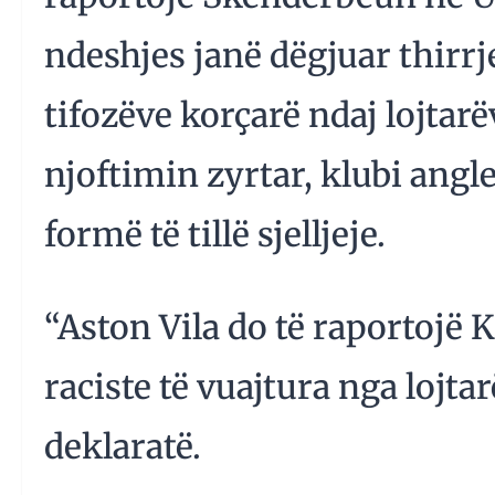
ndeshjes janë dëgjuar thirrje
tifozëve korçarë ndaj lojtarëv
njoftimin zyrtar, klubi ang
formë të tillë sjelljeje.
“Aston Vila do të raportojë
raciste të vuajtura nga lojta
deklaratë.