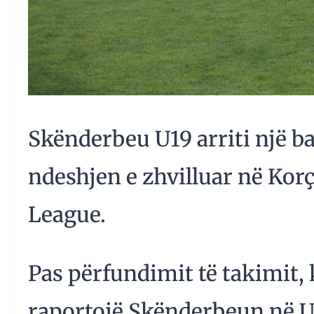
Skënderbeu U19 arriti një ba
ndeshjen e zhvilluar në Kor
League.
Pas përfundimit të takimit, 
raportojë Skënderbeun në UE