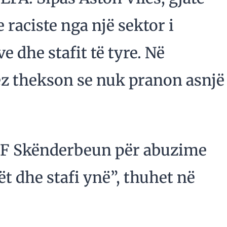
 raciste nga një sektor i
e dhe stafit të tyre. Në
lez thekson se nuk pranon asnjë
 KF Skënderbeun për abuzime
rët dhe stafi ynë”, thuhet në