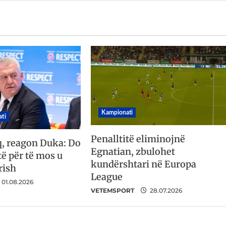
Kampionati
ti
Penalltitë eliminojnë
q, reagon Duka: Do
Egnatian, zbulohet
ë për të mos u
kundërshtari në Europa
rish
League
01.08.2026
VETEMSPORT
28.07.2026