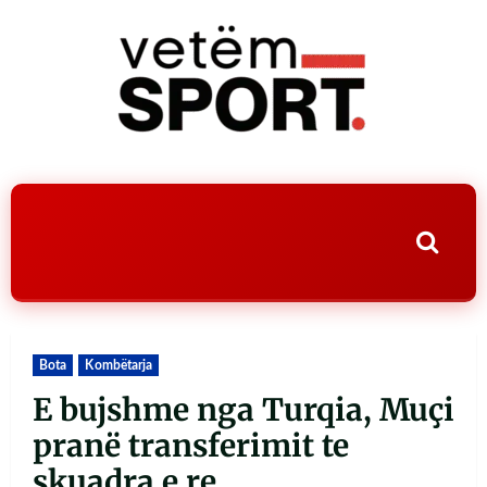
Bota
Kombëtarja
E bujshme nga Turqia, Muçi
pranë transferimit te
skuadra e re