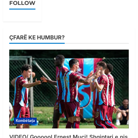
FOLLOW
ÇFARË KE HUMBUR?
Kombëtarja
VIDEO/ Goooool Ernest Muçi! Shqiptari e nis