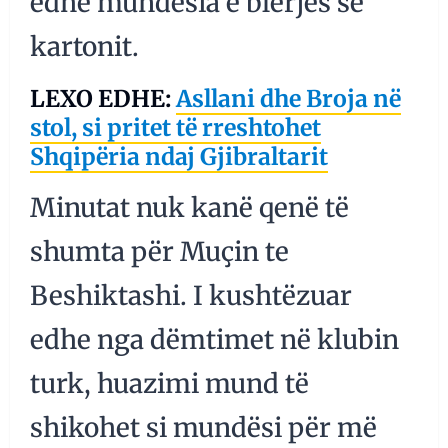
edhe mundësia e blerjes së
kartonit.
LEXO EDHE:
Asllani dhe Broja në
stol, si pritet të rreshtohet
Shqipëria ndaj Gjibraltarit
Minutat nuk kanë qenë të
shumta për Muçin te
Beshiktashi. I kushtëzuar
edhe nga dëmtimet në klubin
turk, huazimi mund të
shikohet si mundësi për më