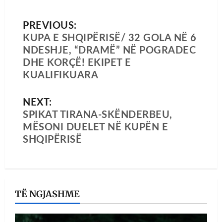
PREVIOUS:
KUPA E SHQIPËRISË/ 32 GOLA NË 6
NDESHJE, “DRAMË” NË POGRADEC
DHE KORÇË! EKIPET E
KUALIFIKUARA
NEXT:
SPIKAT TIRANA-SKËNDERBEU,
MËSONI DUELET NË KUPËN E
SHQIPËRISË
TË NGJASHME