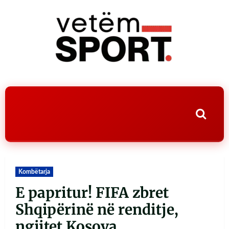
Kombëtarja
E papritur! FIFA zbret
Shqipërinë në renditje,
ngjitet Kosova