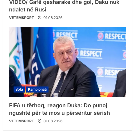
VIDEO/ Gafë qesharake dhe gol, Daku nuk
ndalet në Rusi
VETEMSPORT
01.08.2026
Bota
Kampionati
FIFA u tërhoq, reagon Duka: Do punoj
ngushtë për të mos u përsëritur sërish
VETEMSPORT
01.08.2026