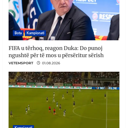
Bota
Kampionati
FIFA u tërhoq, reagon Duka: Do punoj
ngushtë për të mos u përsëritur sërish
VETEMSPORT
01.08.2026
Kampionati