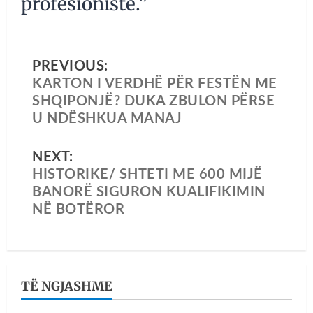
profesionistë.”
PREVIOUS:
KARTON I VERDHË PËR FESTËN ME
SHQIPONJË? DUKA ZBULON PËRSE
U NDËSHKUA MANAJ
NEXT:
HISTORIKE/ SHTETI ME 600 MIJË
BANORË SIGURON KUALIFIKIMIN
NË BOTËROR
TË NGJASHME