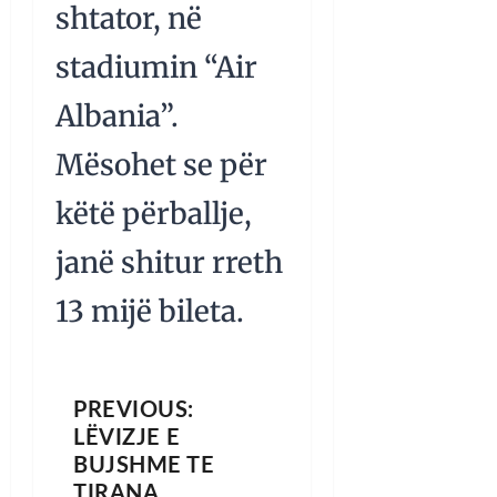
shtator, në
stadiumin “Air
Albania”.
Mësohet se për
këtë përballje,
janë shitur rreth
13 mijë bileta.
PREVIOUS:
LËVIZJE E
BUJSHME TE
TIRANA,