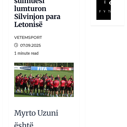
sulmuesi
lumturon
Facebook
YouTube
TikTok
Silvinjon para
Letonisë
VETEMSPORT
07.09.2025
1 minute read
Myrto Uzuni
është