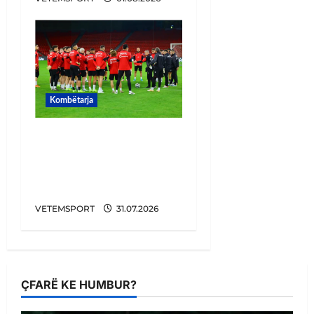
Kombëtarja
11 milionë euro për
sulmuesin e
Kombëtares, pritet
transferimi i bujshëm
VETEMSPORT
31.07.2026
ÇFARË KE HUMBUR?