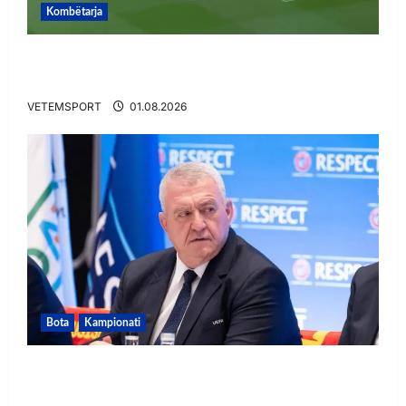
Kombëtarja
VIDEO/ Gafë qesharake dhe gol, Daku nuk
ndalet në Rusi
VETEMSPORT
01.08.2026
Bota
Kampionati
FIFA u tërhoq, reagon Duka: Do punoj
ngushtë për të mos u përsëritur sërish