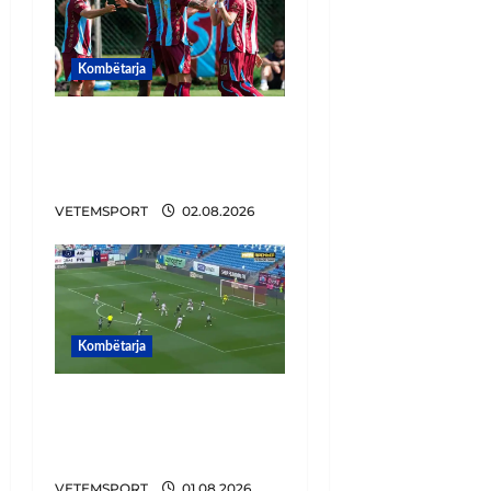
Kombëtarja
VIDEO/ Goooool Ernest
Muçi! Shqiptari e nis
mbarë te Trabzonspor
VETEMSPORT
02.08.2026
Kombëtarja
VIDEO/ Gafë qesharake
dhe gol, Daku nuk
ndalet në Rusi
VETEMSPORT
01.08.2026