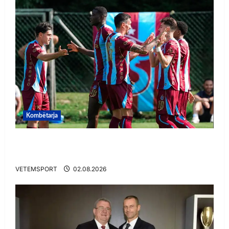
Kombëtarja
VIDEO/ Goooool Ernest Muçi! Shqiptari e nis
mbarë te Trabzonspor
VETEMSPORT
02.08.2026