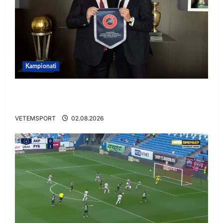
Kampionati
E BUJSHME/ Duka merr drejtimin e UEFA-s?
Zbulohen prapaskenat
VETEMSPORT
02.08.2026