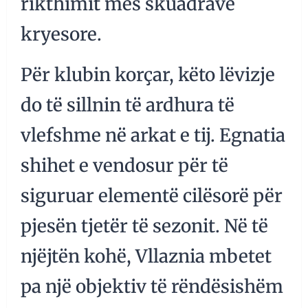
rikthimit mes skuadrave
kryesore.
Për klubin korçar, këto lëvizje
do të sillnin të ardhura të
vlefshme në arkat e tij. Egnatia
shihet e vendosur për të
siguruar elementë cilësorë për
pjesën tjetër të sezonit. Në të
njëjtën kohë, Vllaznia mbetet
pa një objektiv të rëndësishëm