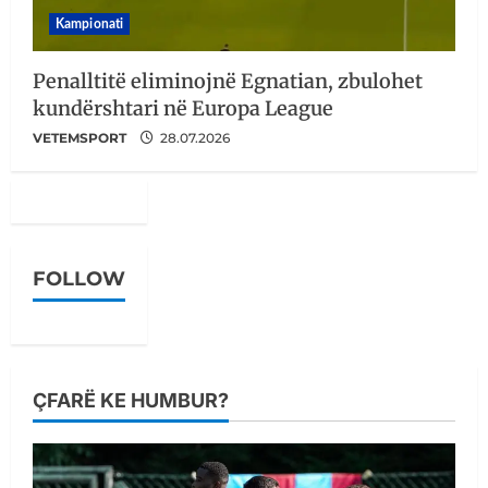
Kampionati
Penalltitë eliminojnë Egnatian, zbulohet
kundërshtari në Europa League
VETEMSPORT
28.07.2026
FOLLOW
ÇFARË KE HUMBUR?