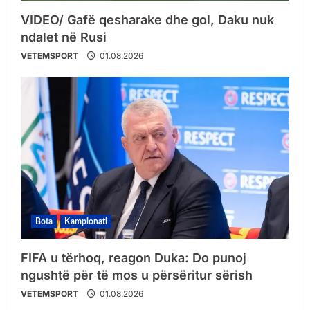
VIDEO/ Gafë qesharake dhe gol, Daku nuk
ndalet në Rusi
VETEMSPORT
01.08.2026
Bota
Kampionati
FIFA u tërhoq, reagon Duka: Do punoj
ngushtë për të mos u përsëritur sërish
VETEMSPORT
01.08.2026