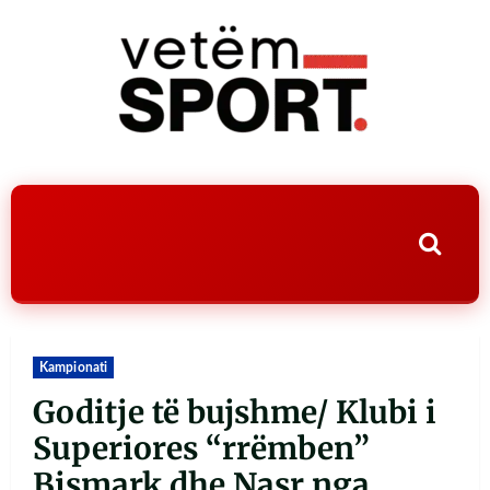
Kampionati
Goditje të bujshme/ Klubi i
Superiores “rrëmben”
Bismark dhe Nasr nga