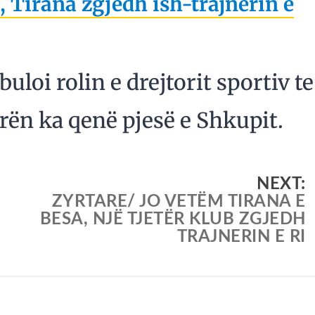
 Tirana zgjedh ish-trajnerin e
loi rolin e drejtorit sportiv te
rën ka qenë pjesë e Shkupit.
NEXT:
ZYRTARE/ JO VETËM TIRANA E
BESA, NJË TJETËR KLUB ZGJEDH
TRAJNERIN E RI