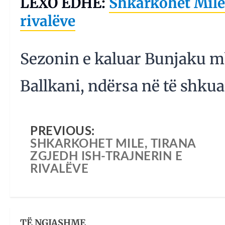
LEXO EDHE:
Shkarkohet Mile,
rivalëve
Sezonin e kaluar Bunjaku mbu
Ballkani, ndërsa në të shkua
PREVIOUS:
SHKARKOHET MILE, TIRANA
ZGJEDH ISH-TRAJNERIN E
RIVALËVE
TË NGJASHME