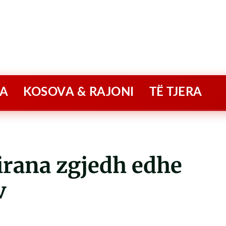
A
KOSOVA & RAJONI
TË TJERA
Tirana zgjedh edhe
v