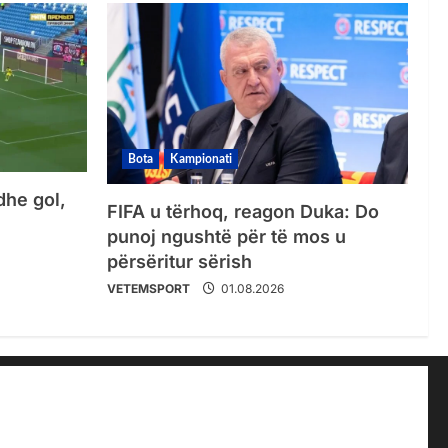
Bota
Kampionati
dhe gol,
FIFA u tërhoq, reagon Duka: Do
punoj ngushtë për të mos u
përsëritur sërish
VETEMSPORT
01.08.2026