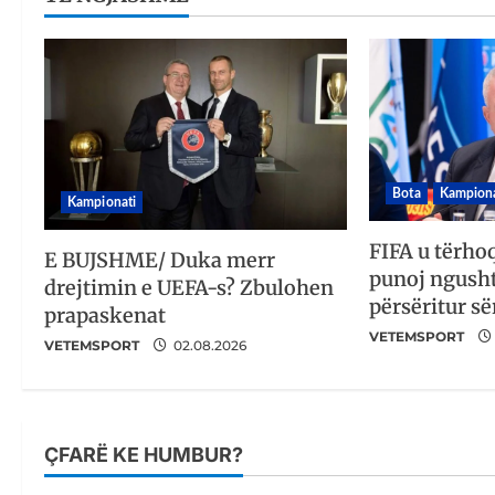
Bota
Kampiona
Kampionati
FIFA u tërho
E BUJSHME/ Duka merr
punoj ngusht
drejtimin e UEFA-s? Zbulohen
përsëritur së
prapaskenat
VETEMSPORT
VETEMSPORT
02.08.2026
ÇFARË KE HUMBUR?