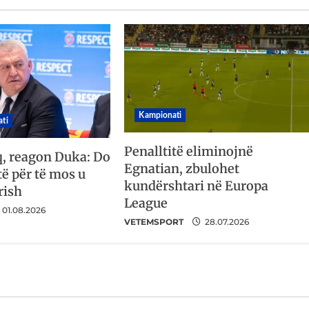
Kampionati
ti
Penalltitë eliminojnë
q, reagon Duka: Do
Egnatian, zbulohet
ë për të mos u
kundërshtari në Europa
rish
League
01.08.2026
VETEMSPORT
28.07.2026