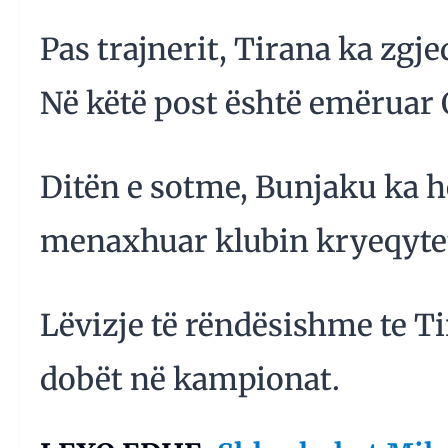
Pas trajnerit, Tirana ka zgje
Në këtë post është emëruar
Ditën e sotme, Bunjaku ka h
menaxhuar klubin kryeqyte
Lëvizje të rëndësishme te Tira
dobët në kampionat.