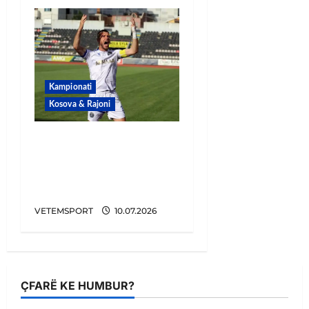
Kampionati
Kosova & Rajoni
ZYRTARE/ U largua nga
Pogradeci, Zguro
prezantohet te
kryeqytetasit
VETEMSPORT
10.07.2026
ÇFARË KE HUMBUR?