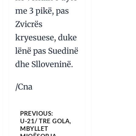
me 3 pikë, pas
Zvicrës
kryesuese, duke
lënë pas Suedinë
dhe Slloveninë.
/Cna
PREVIOUS:
U-21/ TRE GOLA,
MBYLLET