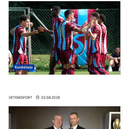
Kombëtarja
VIDEO/ Goooool Ernest Muçi! Shqiptari e nis
mbarë te Trabzonspor
VETEMSPORT
02.08.2026