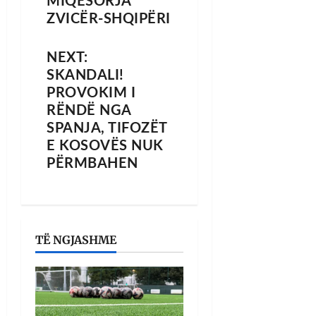
MIQËSORJA
ZVICËR-SHQIPËRI
NEXT:
SKANDALI!
PROVOKIM I
RËNDË NGA
SPANJA, TIFOZËT
E KOSOVËS NUK
PËRMBAHEN
TË NGJASHME