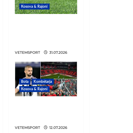
Kosova & Rajoni
“Tronditen”
kampionët, klubi
shqiptar mbetet pa
trajner
VETEMSPORT
31.07.2026
Bota
Kombëtarja
Kosova & Rajoni
Edon, shiko kush ka
qenë Altin Lala dhe
merr shembull!
VETEMSPORT
12.07.2026