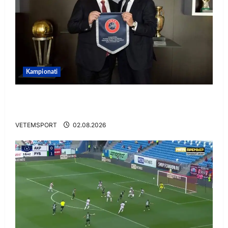
Kampionati
E BUJSHME/ Duka merr drejtimin e UEFA-s?
Zbulohen prapaskenat
VETEMSPORT
02.08.2026