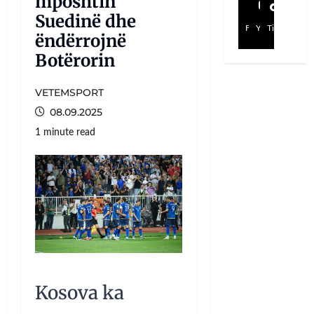
mposhtin
Suedinë dhe
Facebook
YouTube
TikTok
ëndërrojnë
Botërorin
VETEMSPORT
08.09.2025
1 minute read
Kosova ka