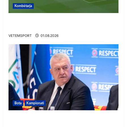
Kombëtarja
VIDEO/ Gafë qesharake dhe gol, Daku nuk
ndalet në Rusi
VETEMSPORT
01.08.2026
Bota
Kampionati
FIFA u tërhoq, reagon Duka: Do punoj
ngushtë për të mos u përsëritur sërish