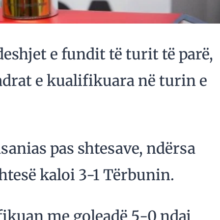
shjet e fundit të turit të parë,
drat e kualifikuara në turin e
asanias pas shtesave, ndërsa
tesë kaloi 3-1 Tërbunin.
fikuan me goleadë 5-0 ndaj