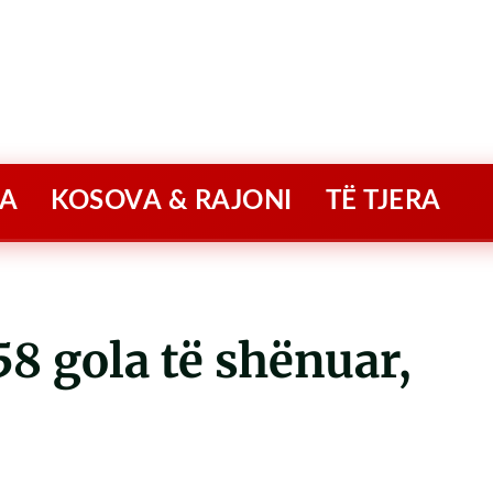
A
KOSOVA & RAJONI
TË TJERA
58 gola të shënuar,