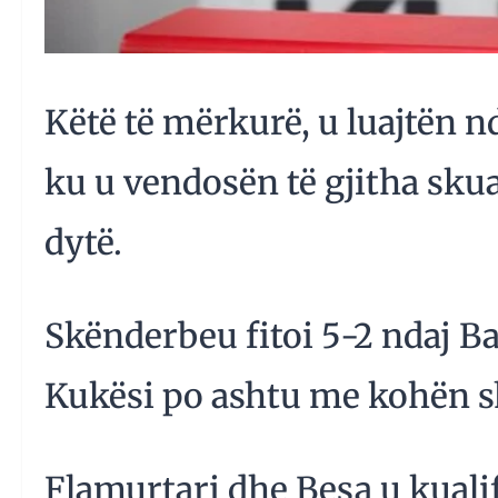
Këtë të mërkurë, u luajtën nde
ku u vendosën të gjitha skua
dytë.
Skënderbeu fitoi 5-2 ndaj B
Kukësi po ashtu me kohën sh
Flamurtari dhe Besa u kuali