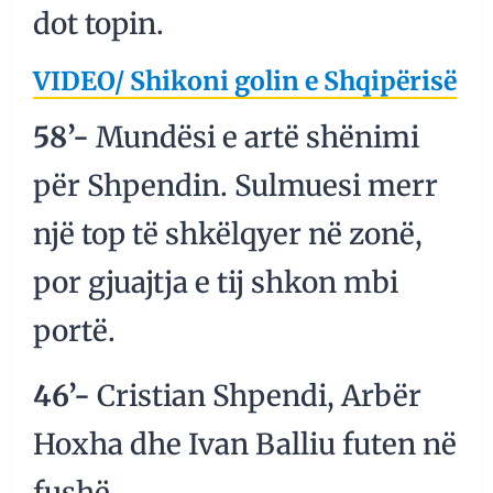
dot topin.
VIDEO/ Shikoni golin e Shqipërisë
58’-
Mundësi e artë shënimi
për Shpendin. Sulmuesi merr
një top të shkëlqyer në zonë,
por gjuajtja e tij shkon mbi
portë.
46’-
Cristian Shpendi, Arbër
Hoxha dhe Ivan Balliu futen në
fushë.