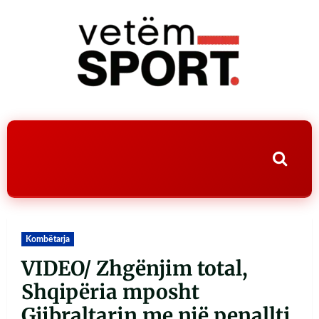
Kombëtarja
VIDEO/ Zhgënjim total,
Shqipëria mposht
Gjibraltarin me një penallti