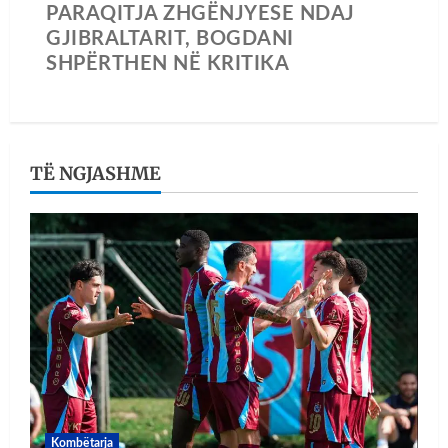
PARAQITJA ZHGËNJYESE NDAJ
GJIBRALTARIT, BOGDANI
SHPËRTHEN NË KRITIKA
TË NGJASHME
Kombëtarja