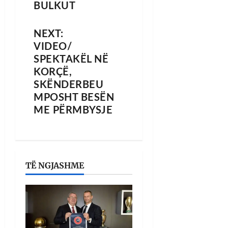
BULKUT
NEXT:
VIDEO/
SPEKTAKËL NË
KORÇË,
SKËNDERBEU
MPOSHT BESËN
ME PËRMBYSJE
TË NGJASHME