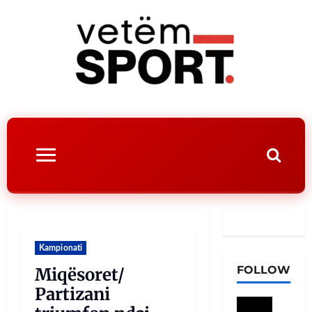
Kampionati
FOLLOW
Miqësoret/
Partizani