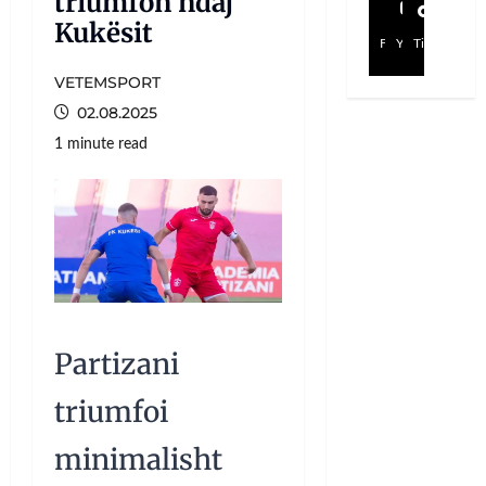
triumfon ndaj
Kukësit
Facebook
YouTube
TikTok
VETEMSPORT
02.08.2025
1 minute read
Partizani
triumfoi
minimalisht