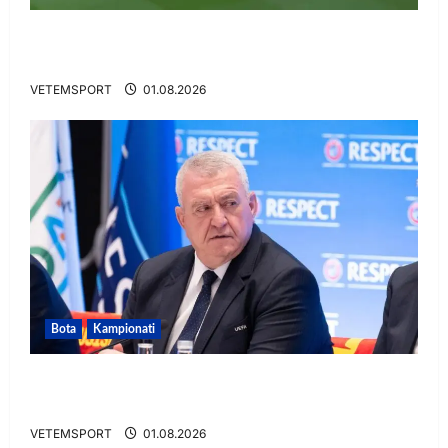
VIDEO/ Gafë qesharake dhe gol, Daku nuk
ndalet në Rusi
VETEMSPORT
01.08.2026
Bota
Kampionati
FIFA u tërhoq, reagon Duka: Do punoj
ngushtë për të mos u përsëritur sërish
VETEMSPORT
01.08.2026