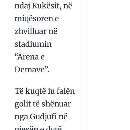
ndaj Kukësit, në
miqësoren e
zhvilluar në
stadiumin
“Arena e
Demave”.
Të kuqtë iu falën
golit të shënuar
nga Gudjufi në
pjesën e dytë,