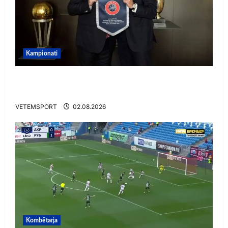
Kampionati
E BUJSHME/ Duka merr drejtimin e UEFA-s?
Zbulohen prapaskenat
VETEMSPORT
02.08.2026
Kombëtarja