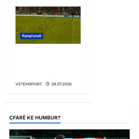
Kampionati
Penalltitë eliminojnë
Egnatian, zbulohet
kundërshtari në Europa
League
VETEMSPORT
28.07.2026
ÇFARË KE HUMBUR?