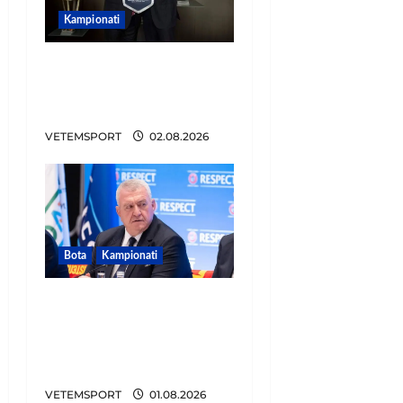
Kampionati
E BUJSHME/ Duka merr
drejtimin e UEFA-s?
Zbulohen prapaskenat
VETEMSPORT
02.08.2026
Bota
Kampionati
FIFA u tërhoq, reagon
Duka: Do punoj
ngushtë për të mos u
përsëritur sërish
VETEMSPORT
01.08.2026