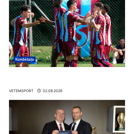
Kombëtarja
VIDEO/ Goooool Ernest Muçi! Shqiptari e nis
mbarë te Trabzonspor
VETEMSPORT
02.08.2026