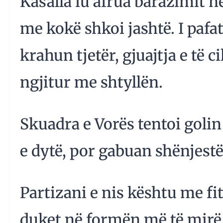
Kasalla iu afrua barazimit n
me kokë shkoi jashtë. I pafa
krahun tjetër, gjuajtja e të c
ngjitur me shtyllën.
Skuadra e Vorës tentoi golin
e dytë, por gabuan shënjestër
Partizani e nis kështu me fi
duket në formën më të mir