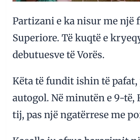
Partizani e ka nisur me një 
Superiore. Të kuqtë e kryeq
debutuesve të Vorës.
Këta të fundit ishin të pafa
autogol. Në minutën e 9-të, 
tij, pas një ngatërrese me po