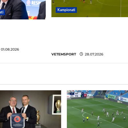
Kampionati
ti
Penalltitë eliminojnë
q, reagon Duka: Do
Egnatian, zbulohet
ë për të mos u
kundërshtari në Europa
rish
League
01.08.2026
VETEMSPORT
28.07.2026