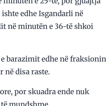
ë minutën e 25-të, por gjuajtja
t ishte edhe Isgandarli në
ilit në minutën e 36-të shkoi
 e barazimit edhe në fraksioni
 në disa raste.
tore, por skuadra ende nuk
ë të mundshme.