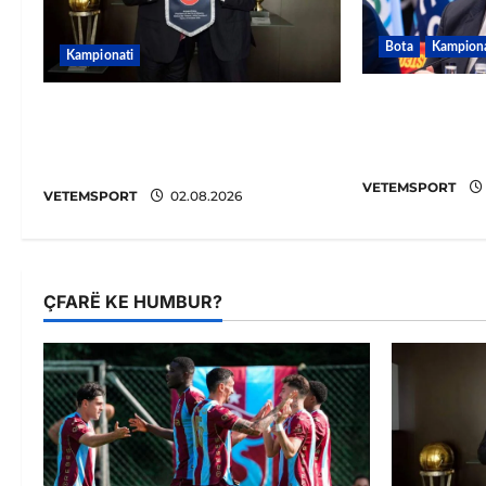
Bota
Kampiona
Kampionati
FIFA u tërho
E BUJSHME/ Duka merr
punoj ngusht
drejtimin e UEFA-s? Zbulohen
përsëritur së
prapaskenat
VETEMSPORT
VETEMSPORT
02.08.2026
ÇFARË KE HUMBUR?