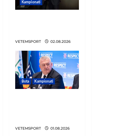
Kampionati
E BUJSHME/ Duka merr
drejtimin e UEFA-s?
Zbulohen prapaskenat
VETEMSPORT
02.08.2026
Bota
Kampionati
FIFA u tërhoq, reagon
Duka: Do punoj
ngushtë për të mos u
përsëritur sërish
VETEMSPORT
01.08.2026