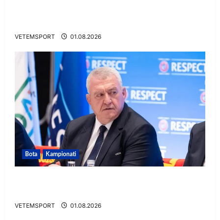
VIDEO/ Gafë qesharake dhe gol, Daku nuk
ndalet në Rusi
VETEMSPORT
01.08.2026
Bota
Kampionati
FIFA u tërhoq, reagon Duka: Do punoj
ngushtë për të mos u përsëritur sërish
VETEMSPORT
01.08.2026