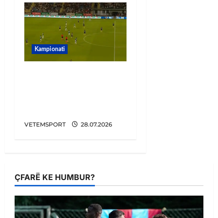
Kampionati
Penalltitë eliminojnë
Egnatian, zbulohet
kundërshtari në Europa
League
VETEMSPORT
28.07.2026
ÇFARË KE HUMBUR?