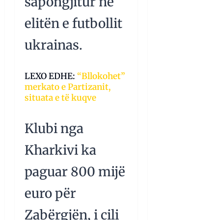
sapongjitur në
elitën e futbollit
ukrainas.
LEXO EDHE:
“Bllokohet”
merkato e Partizanit,
situata e të kuqve
Klubi nga
Kharkivi ka
paguar 800 mijë
euro për
Zabërgjën, i cili