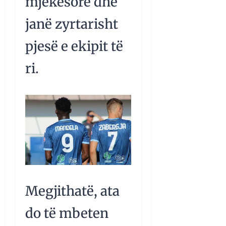
mjekësore dhe
janë zyrtarisht
pjesë e ekipit të
ri.
Megjithatë, ata
do të mbeten