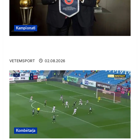
Kampionati
E BUJSHME/ Duka merr drejtimin e UEFA-s?
Zbulohen prapaskenat
VETEMSPORT
02.08.2026
Kombëtarja