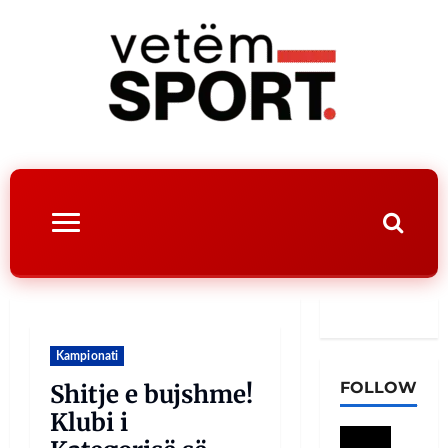
Kampionati
FOLLOW
Shitje e bujshme!
Klubi i