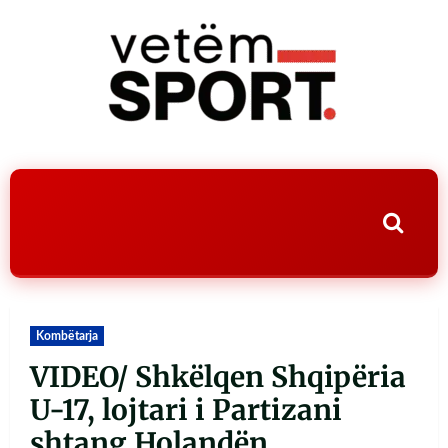
Kombëtarja
VIDEO/ Shkëlqen Shqipëria
U-17, lojtari i Partizani
shtang Holandën