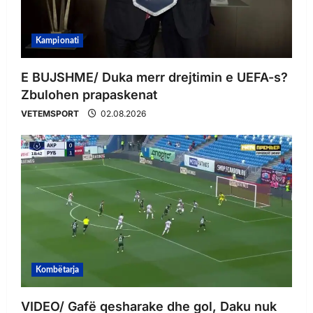
Kampionati
E BUJSHME/ Duka merr drejtimin e UEFA-s?
Zbulohen prapaskenat
VETEMSPORT
02.08.2026
Kombëtarja
VIDEO/ Gafë qesharake dhe gol, Daku nuk