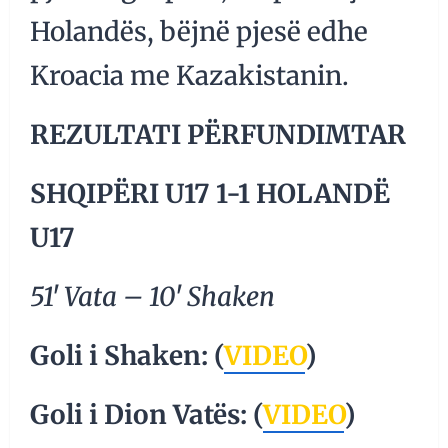
Holandës, bëjnë pjesë edhe
Kroacia me Kazakistanin.
REZULTATI PËRFUNDIMTAR
SHQIPËRI U17 1-1 HOLANDË
U17
51′ Vata – 10′ Shaken
Goli i Shaken: (
VIDEO
)
Goli i Dion Vatës: (
VIDEO
)