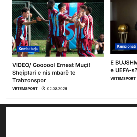
Kampionati
Kombëtarja
E BUJSHME
VIDEO/ Goooool Ernest Muçi!
e UEFA-s?
Shqiptari e nis mbarë te
VETEMSPORT
Trabzonspor
VETEMSPORT
02.08.2026