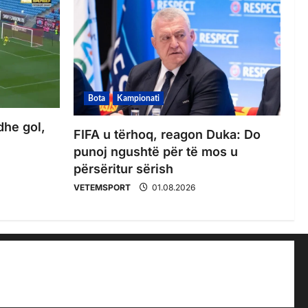
Bota
Kampionati
dhe gol,
FIFA u tërhoq, reagon Duka: Do
punoj ngushtë për të mos u
përsëritur sërish
VETEMSPORT
01.08.2026