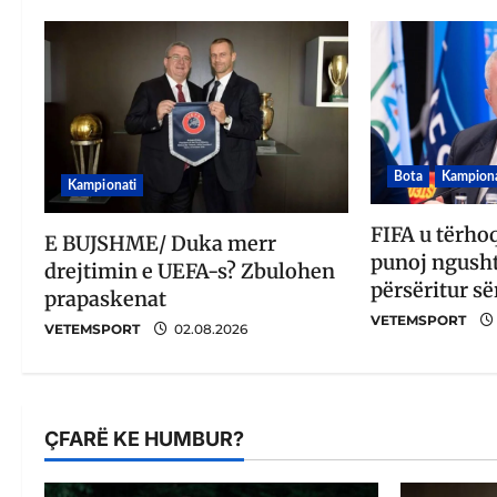
Bota
Kampiona
Kampionati
FIFA u tërho
E BUJSHME/ Duka merr
punoj ngusht
drejtimin e UEFA-s? Zbulohen
përsëritur së
prapaskenat
VETEMSPORT
VETEMSPORT
02.08.2026
ÇFARË KE HUMBUR?