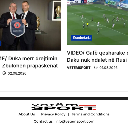
Kombëtarja
VIDEO/ Gafë qesharake 
/ Duka merr drejtimin
Daku nuk ndalet në Rusi
 Zbulohen prapaskenat
VETEMSPORT
01.08.2026
02.08.2026
About Us
|
Privacy Policy
|
Terms and Conditions
Contact us:
info@vetemsport.com