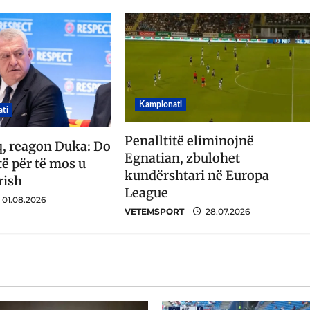
Kampionati
ti
Penalltitë eliminojnë
q, reagon Duka: Do
Egnatian, zbulohet
ë për të mos u
kundërshtari në Europa
rish
League
01.08.2026
VETEMSPORT
28.07.2026