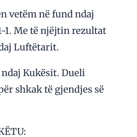
n vetëm në fund ndaj
-1. Me të njëjtin rezultat
aj Luftëtarit.
 ndaj Kukësit. Dueli
për shkak të gjendjes së
KËTU: