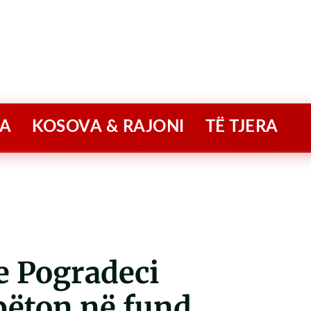
A
KOSOVA & RAJONI
TË TJERA
 Pogradeci
pëton në fund.