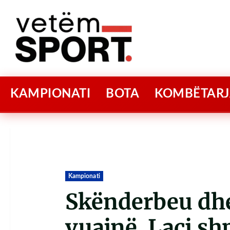
KAMPIONATI
BOTA
KOMBËTARJ
Kampionati
Skënderbeu dhe
vuajnë, Laçi sh