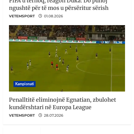
FIFA u tërhoq, reagon Duka: Do punoj
ngushtë për të mos u përsëritur sërish
VETEMSPORT
01.08.2026
Kampionati
Penalltitë eliminojnë Egnatian, zbulohet
kundërshtari në Europa League
VETEMSPORT
28.07.2026