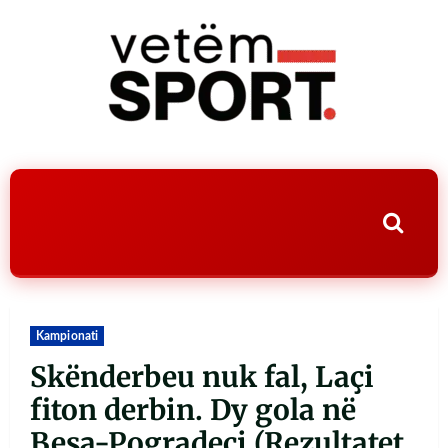
Kampionati
Skënderbeu nuk fal, Laçi
fiton derbin. Dy gola në
Besa-Pogradeci (Rezultatet