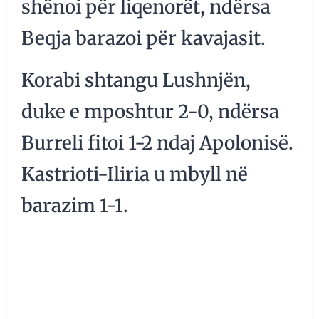
shënoi për liqenorët, ndërsa
Beqja barazoi për kavajasit.
Korabi shtangu Lushnjën,
duke e mposhtur 2-0, ndërsa
Burreli fitoi 1-2 ndaj Apolonisë.
Kastrioti-Iliria u mbyll në
barazim 1-1.