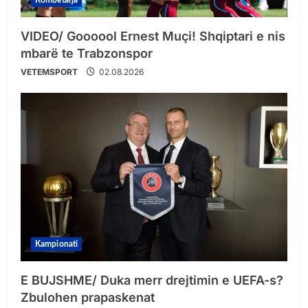
Kombëtarja
VIDEO/ Goooool Ernest Muçi! Shqiptari e nis
mbarë te Trabzonspor
VETEMSPORT
02.08.2026
Kampionati
E BUJSHME/ Duka merr drejtimin e UEFA-s?
Zbulohen prapaskenat