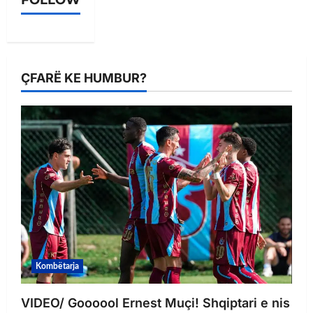
FOLLOW
ÇFARË KE HUMBUR?
Kombëtarja
VIDEO/ Goooool Ernest Muçi! Shqiptari e nis