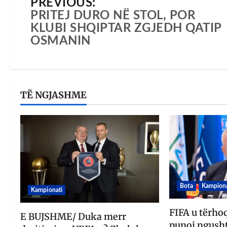
PREVIOUS:
PRITEJ DURO NË STOL, POR
KLUBI SHQIPTAR ZGJEDH QATIP
OSMANIN
TË NGJASHME
Bota
Kampiona
Kampionati
FIFA u tërho
E BUJSHME/ Duka merr
punoj ngusht