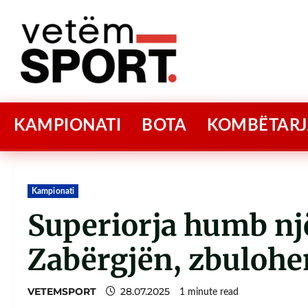
KAMPIONATI
BOTA
KOMBËTARJ
Kampionati
Superiorja humb një
Zabërgjën, zbulohe
VETEMSPORT
28.07.2025
1 minute read