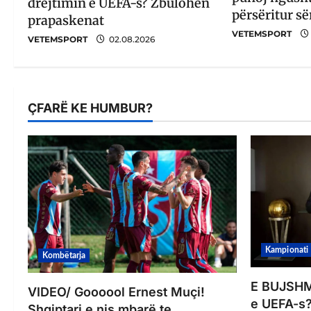
drejtimin e UEFA-s? Zbulohen
përsëritur së
prapaskenat
VETEMSPORT
VETEMSPORT
02.08.2026
ÇFARË KE HUMBUR?
Kampionati
Kombëtarja
E BUJSHME
VIDEO/ Goooool Ernest Muçi!
e UEFA-s?
Shqiptari e nis mbarë te