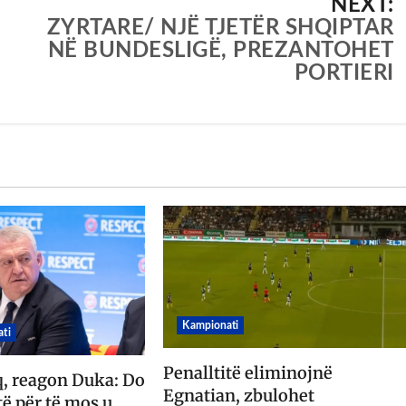
NEXT:
ZYRTARE/ NJË TJETËR SHQIPTAR
NË BUNDESLIGË, PREZANTOHET
PORTIERI
Kampionati
ti
Penalltitë eliminojnë
q, reagon Duka: Do
Egnatian, zbulohet
ë për të mos u