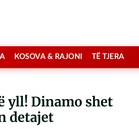
A
KOSOVA & RAJONI
TË TJERA
 yll! Dinamo shet
n detajet