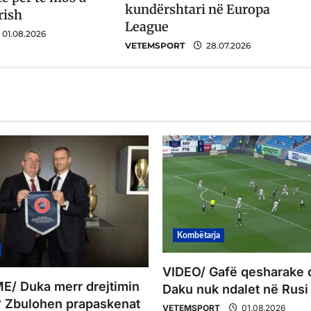
kundërshtari në Europa
rish
League
01.08.2026
VETEMSPORT
28.07.2026
Kombëtarja
VIDEO/ Gafë qesharake 
/ Duka merr drejtimin
Daku nuk ndalet në Rusi
 Zbulohen prapaskenat
VETEMSPORT
01.08.2026