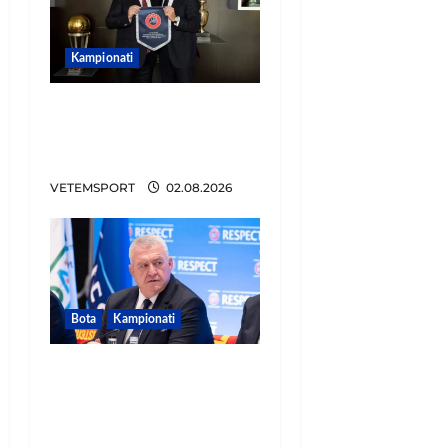
Kampionati
E BUJSHME/ Duka merr
drejtimin e UEFA-s?
Zbulohen prapaskenat
VETEMSPORT
02.08.2026
Bota
Kampionati
FIFA u tërhoq, reagon
Duka: Do punoj
ngushtë për të mos u
përsëritur sërish