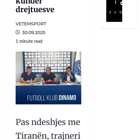
kundër
drejtuesve
Facebook
YouTube
TikTok
VETEMSPORT
30.09.2025
1 minute read
Pas ndeshjes me
Tiranën, trajneri