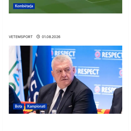
Kombëtarja
VIDEO/ Gafë qesharake dhe gol, Daku nuk
ndalet në Rusi
VETEMSPORT
01.08.2026
Bota
Kampionati
FIFA u tërhoq, reagon Duka: Do punoj
ngushtë për të mos u përsëritur sërish