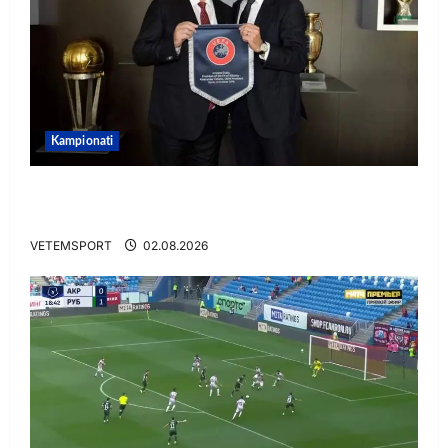
Kampionati
E BUJSHME/ Duka merr drejtimin e UEFA-s?
Zbulohen prapaskenat
VETEMSPORT
02.08.2026