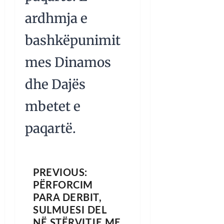
ardhmja e
bashkëpunimit
mes Dinamos
dhe Dajës
mbetet e
paqartë.
PREVIOUS:
PËRFORCIM
PARA DERBIT,
SULMUESI DEL
NË STËRVITJE ME