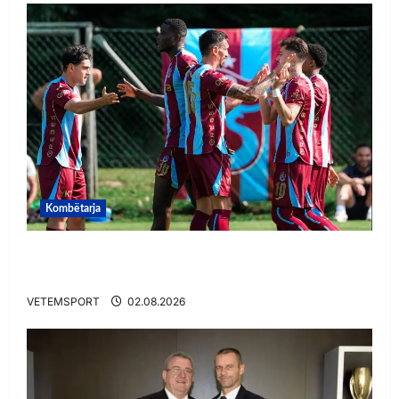
Kombëtarja
VIDEO/ Goooool Ernest Muçi! Shqiptari e nis
mbarë te Trabzonspor
VETEMSPORT
02.08.2026