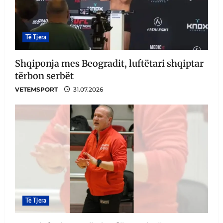
Të Tjera
Shqiponja mes Beogradit, luftëtari shqiptar
tërbon serbët
VETEMSPORT
31.07.2026
Të Tjera