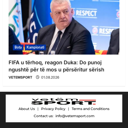
Bota
Kampionati
FIFA u tërhoq, reagon Duka: Do punoj
ngushtë për të mos u përsëritur sërish
VETEMSPORT
01.08.2026
About Us
|
Privacy Policy
|
Terms and Conditions
Contact us:
info@vetemsport.com
by AF themes.