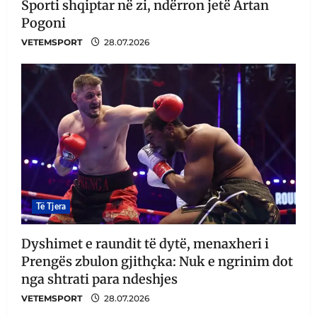
Sporti shqiptar në zi, ndërron jetë Artan
Pogoni
VETEMSPORT
28.07.2026
Të Tjera
Dyshimet e raundit të dytë, menaxheri i
Prengës zbulon gjithçka: Nuk e ngrinim dot
nga shtrati para ndeshjes
VETEMSPORT
28.07.2026