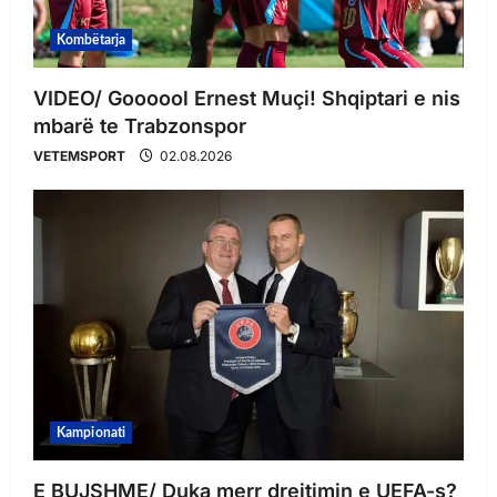
Kombëtarja
VIDEO/ Goooool Ernest Muçi! Shqiptari e nis
mbarë te Trabzonspor
VETEMSPORT
02.08.2026
Kampionati
E BUJSHME/ Duka merr drejtimin e UEFA-s?