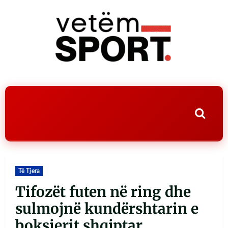
Të Tjera
Tifozët futen në ring dhe
sulmojnë kundërshtarin e
boksierit shqiptar