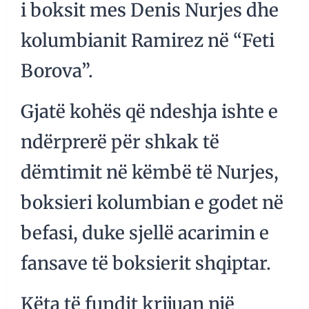
i boksit mes Denis Nurjes dhe
kolumbianit Ramirez në “Feti
Borova”.
Gjatë kohës që ndeshja ishte e
ndërprerë për shkak të
dëmtimit në këmbë të Nurjes,
boksieri kolumbian e godet në
befasi, duke sjellë acarimin e
fansave të boksierit shqiptar.
Këta të fundit krijuan një