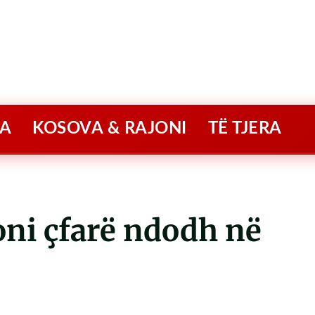
A
KOSOVA & RAJONI
TË TJERA
oni çfarë ndodh në