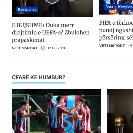
Bota
Kampiona
Kampionati
FIFA u tërho
E BUJSHME/ Duka merr
punoj ngusht
drejtimin e UEFA-s? Zbulohen
përsëritur së
prapaskenat
VETEMSPORT
VETEMSPORT
02.08.2026
ÇFARË KE HUMBUR?