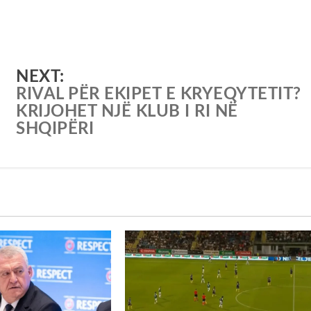
NEXT:
,
RIVAL PËR EKIPET E KRYEQYTETIT?
KRIJOHET NJË KLUB I RI NË
SHQIPËRI