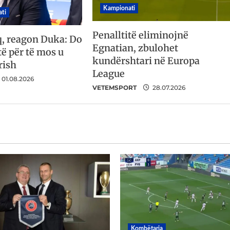
Kampionati
ti
Penalltitë eliminojnë
q, reagon Duka: Do
Egnatian, zbulohet
ë për të mos u
kundërshtari në Europa
rish
League
01.08.2026
VETEMSPORT
28.07.2026
Kombëtarja