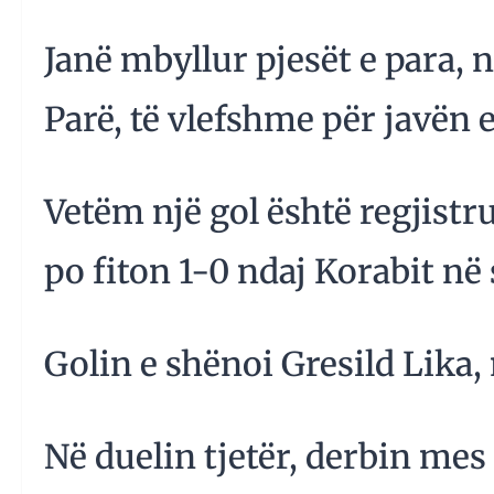
Janë mbyllur pjesët e para, 
Parë, të vlefshme për javën e
Vetëm një gol është regjistru
po fiton 1-0 ndaj Korabit në 
Golin e shënoi Gresild Lika,
Në duelin tjetër, derbin me