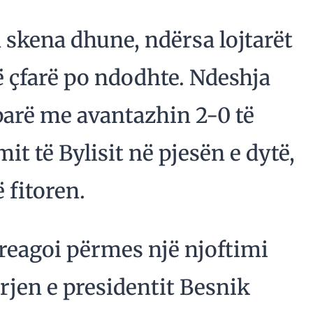
 skena dhune, ndërsa lojtarët
 çfarë po ndodhte. Ndeshja
parë me avantazhin 2-0 të
it të Bylisit në pjesën e dytë,
 fitoren.
t reagoi përmes një njoftimi
rjen e presidentit Besnik