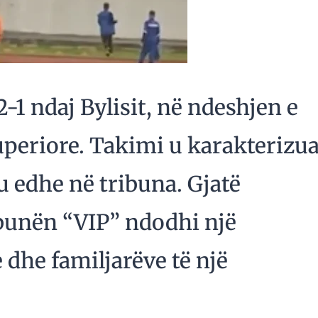
2-1 ndaj Bylisit, në ndeshjen e
Superiore. Takimi u karakterizu
u edhe në tribuna. Gjatë
ibunën “VIP” ndodhi një
 dhe familjarëve të një