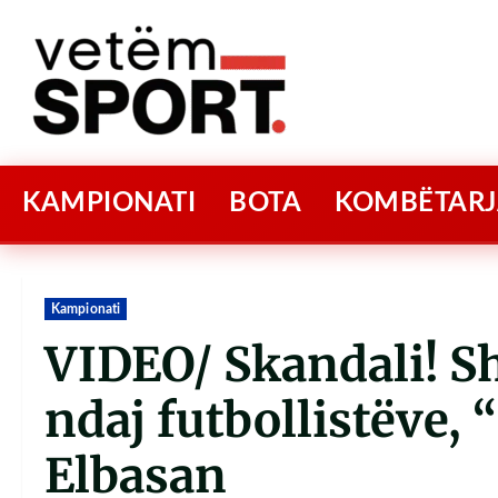
KAMPIONATI
BOTA
KOMBËTARJ
Kampionati
VIDEO/ Skandali! S
ndaj futbollistëve, 
Elbasan