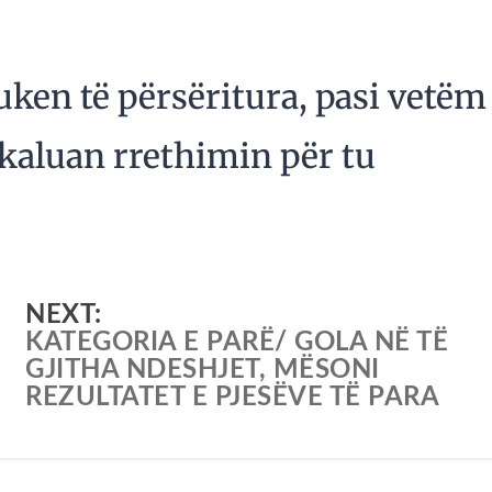
uken të përsëritura, pasi vetëm
ë kaluan rrethimin për tu
NEXT:
KATEGORIA E PARË/ GOLA NË TË
GJITHA NDESHJET, MËSONI
REZULTATET E PJESËVE TË PARA