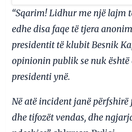
“Sqarim! Lidhur me një lajm t
edhe disa faqe të tjera anonime
presidentit të klubit Besnik K
opinionin publik se nuk është e
presidenti ynë.
Në atë incident janë përfshirë f
dhe tifozët vendas, dhe ngjar