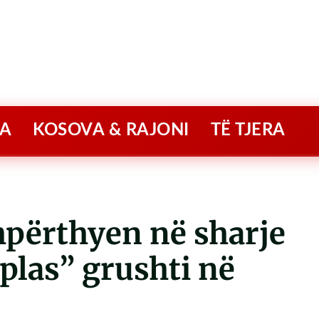
A
KOSOVA & RAJONI
TË TJERA
hpërthyen në sharje
“plas” grushti në