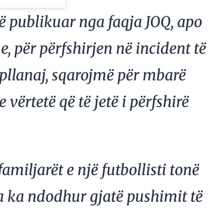
ë publikuar nga faqja JOQ, apo
, për përfshirjen në incident të
apllanaj, sqarojmë për mbarë
 vërtetë që të jetë i përfshirë
amiljarët e një futbollisti tonë
ja ka ndodhur gjatë pushimit të