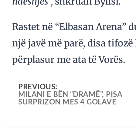
ndeshjes”,
shkruan Bylisi.
Rastet në “Elbasan Arena” d
një javë më parë, disa tifoz
përplasur me ata të Vorës.
PREVIOUS:
MILANI E BËN “DRAMË”, PISA
SURPRIZON MES 4 GOLAVE