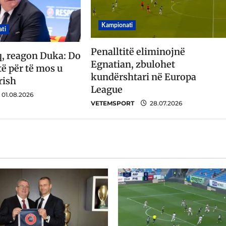
Kampionati
ti
Penalltitë eliminojnë
q, reagon Duka: Do
Egnatian, zbulohet
ë për të mos u
kundërshtari në Europa
rish
League
01.08.2026
VETEMSPORT
28.07.2026