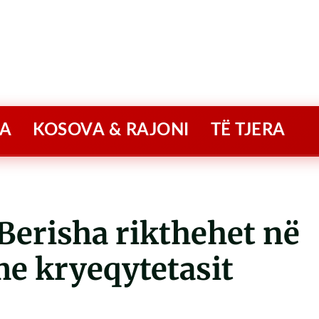
A
KOSOVA & RAJONI
TË TJERA
erisha rikthehet në
me kryeqytetasit