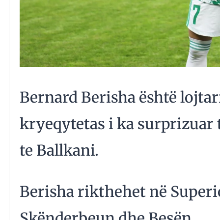
Bernard Berisha është lojtari
kryeqytetas i ka surprizuar 
te Ballkani.
Berisha rikthehet në Superi
Skënderbeun dhe Besën.