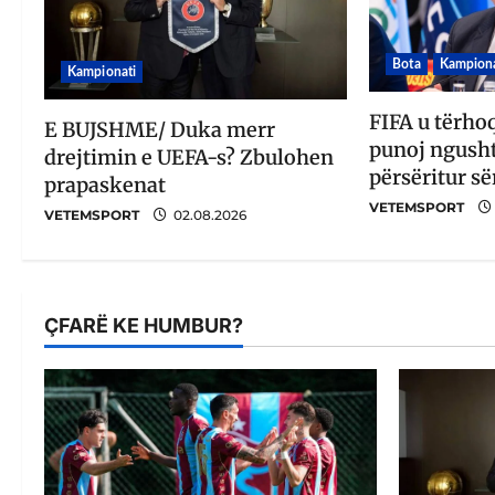
Bota
Kampiona
Kampionati
FIFA u tërho
E BUJSHME/ Duka merr
punoj ngusht
drejtimin e UEFA-s? Zbulohen
përsëritur së
prapaskenat
VETEMSPORT
VETEMSPORT
02.08.2026
ÇFARË KE HUMBUR?