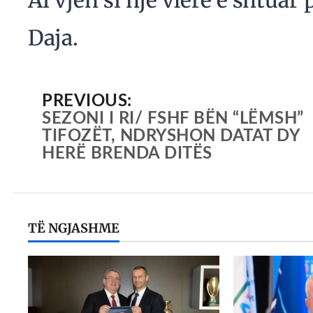
Daja.
PREVIOUS:
SEZONI I RI/ FSHF BËN “LËMSH”
TIFOZËT, NDRYSHON DATAT DY
HERË BRENDA DITËS
TË NGJASHME