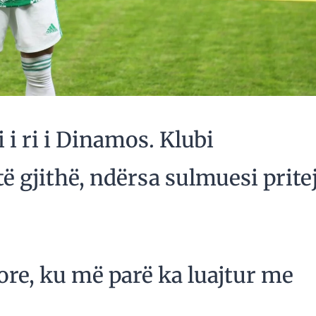
 i ri i Dinamos. Klubi
të gjithë, ndërsa sulmuesi prite
ore, ku më parë ka luajtur me