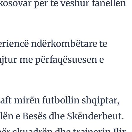
 kosovar për të veshur fanellën
periencë ndërkombëtare te
ajtur me përfaqësuesen e
aft mirën futbollin shqiptar,
llën e Besës dhe Skënderbeut.
 për skuadrën dhe trajnerin Ilir