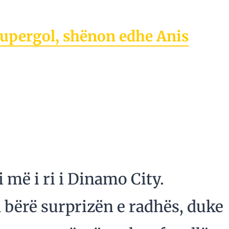
supergol, shënon edhe Anis
 më i ri i Dinamo City.
 bërë surprizën e radhës, duke