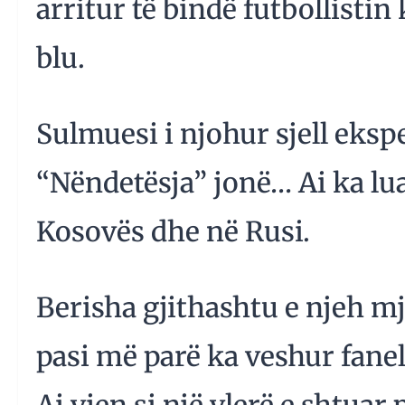
arritur të bindë futbollistin
blu.
Sulmuesi i njohur sjell eks
“Nëndetësja” jonë… Ai ka lu
Kosovës dhe në Rusi.
Berisha gjithashtu e njeh mj
pasi më parë ka veshur fane
Ai vjen si një vlerë e shtuar