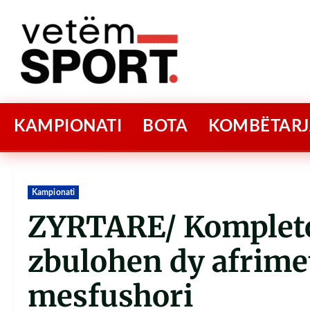
KAMPIONATI
BOTA
KOMBËTARJ
Kampionati
ZYRTARE/ Kompleto
zbulohen dy afrimet
mesfushori