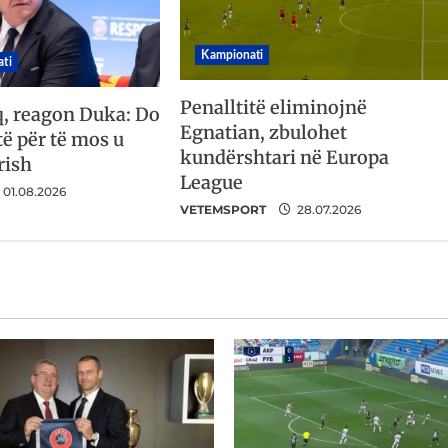
Kampionati
ti
Penalltitë eliminojnë
q, reagon Duka: Do
Egnatian, zbulohet
ë për të mos u
kundërshtari në Europa
rish
League
01.08.2026
VETEMSPORT
28.07.2026