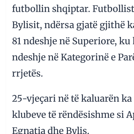
futbollin shqiptar. Futbollis
Bylisit, ndërsa gjatë gjithë k
81 ndeshje në Superiore, ku 
ndeshje në Kategorinë e Parë
rrjetës.
25-vjeçari në të kaluarën k
klubeve të rëndësishme si A
Egnatia dhe Bylis.