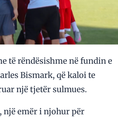
me të rëndësishme në fundin e
arles Bismark, që kaloi te
ruar një tjetër sulmues.
, një emër i njohur për