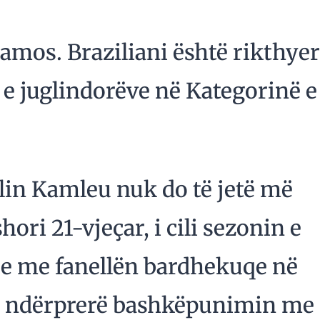
amos. Braziliani është rikthyer
ë e juglindorëve në Kategorinë e
klin Kamleu nuk do të jetë më
ri 21-vjeçar, i cili sezonin e
je me fanellën bardhekuqe në
, ka ndërprerë bashkëpunimin me