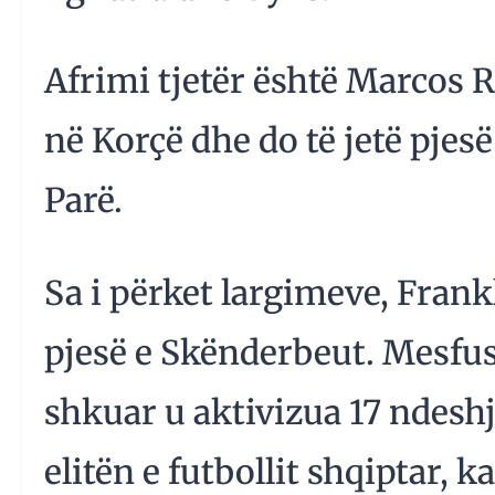
Afrimi tjetër është Marcos R
në Korçë dhe do të jetë pjes
Parë.
Sa i përket largimeve, Fran
pjesë e Skënderbeut. Mesfusho
shkuar u aktivizua 17 ndesh
elitën e futbollit shqiptar