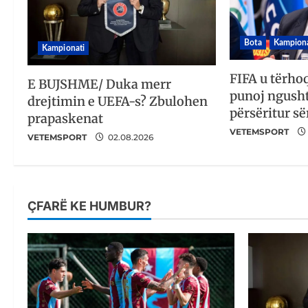
Bota
Kampiona
Kampionati
FIFA u tërho
E BUJSHME/ Duka merr
punoj ngusht
drejtimin e UEFA-s? Zbulohen
përsëritur së
prapaskenat
VETEMSPORT
VETEMSPORT
02.08.2026
ÇFARË KE HUMBUR?