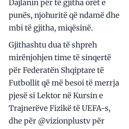
Dajlanin për të gjitha orët e
punës, njohuritë që ndamë dhe
mbi të gjitha, miqësinë.
Gjithashtu dua të shpreh
mirënjohjen time të sinqertë
për Federatën Shqiptare të
Futbollit që më besoi të merrja
pjesë si Lektor në Kursin e
Trajnerëve Fizikë të UEFA-s,
dhe për @vizionplustv për