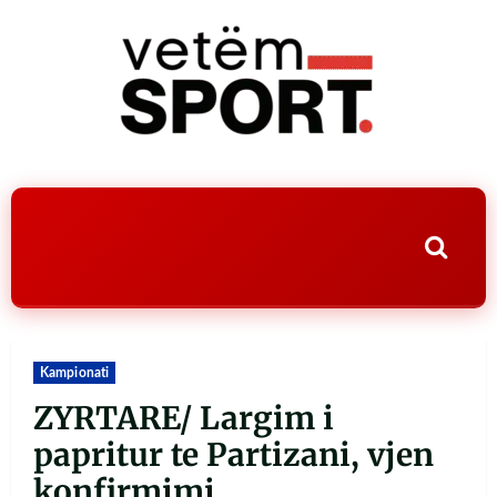
Kampionati
ZYRTARE/ Largim i
papritur te Partizani, vjen
konfirmimi