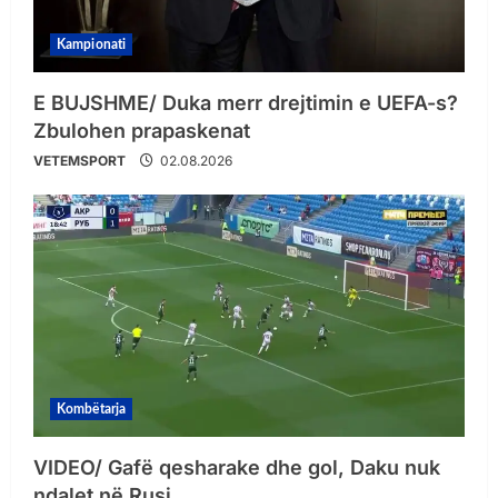
Kampionati
E BUJSHME/ Duka merr drejtimin e UEFA-s?
Zbulohen prapaskenat
VETEMSPORT
02.08.2026
Kombëtarja
VIDEO/ Gafë qesharake dhe gol, Daku nuk
ndalet në Rusi