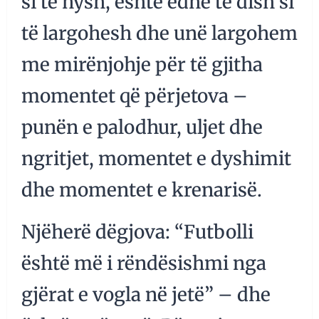
si të hysh, është edhe të dish si
të largohesh dhe unë largohem
me mirënjohje për të gjitha
momentet që përjetova –
punën e palodhur, uljet dhe
ngritjet, momentet e dyshimit
dhe momentet e krenarisë.
Njëherë dëgjova: “Futbolli
është më i rëndësishmi nga
gjërat e vogla në jetë” – dhe