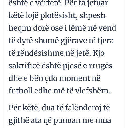
është e vërtetë. Për ta jetuar
këtë lojë plotësisht, shpesh
heqim dorë ose i lëmë në vend
të dytë shumë gjërave të tjera
të rëndësishme në jetë. Kjo
sakrificë është pjesë e rrugës
dhe e bën çdo moment në
futboll edhe më të vlefshëm.
Për këtë, dua të falënderoj të
gjithë ata që punuan me mua