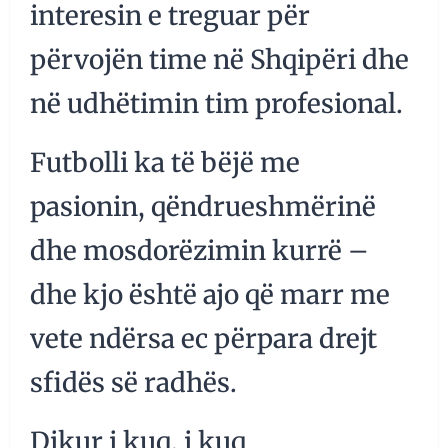
interesin e treguar për
përvojën time në Shqipëri dhe
në udhëtimin tim profesional.
Futbolli ka të bëjë me
pasionin, qëndrueshmërinë
dhe mosdorëzimin kurrë –
dhe kjo është ajo që marr me
vete ndërsa ec përpara drejt
sfidës së radhës.
Dikur i kuq, i kuq