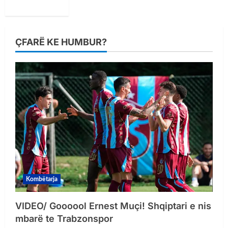
ÇFARË KE HUMBUR?
Kombëtarja
VIDEO/ Goooool Ernest Muçi! Shqiptari e nis
mbarë te Trabzonspor