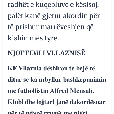
radhët e kuqebluve e kësisoj,
palët kanë gjetur akordin për
të prishur marrëveshjen që
kishin mes tyre.
NJOFTIMI I VLLAZNISË
𝐊𝐅 𝐕𝐥𝐥𝐚𝐳𝐧𝐢𝐚 𝐝𝐞̈𝐬𝐡𝐢𝐫𝐨𝐧 𝐭𝐞̈ 𝐛𝐞̈𝐣𝐞̈ 𝐭𝐞̈
𝐝𝐢𝐭𝐮𝐫 𝐬𝐞 𝐤𝐚 𝐦𝐛𝐲𝐥𝐥𝐮𝐫 𝐛𝐚𝐬𝐡𝐤𝐞̈𝐩𝐮𝐧𝐢𝐦𝐢𝐧
𝐦𝐞 𝐟𝐮𝐭𝐛𝐨𝐥𝐥𝐢𝐬𝐭𝐢𝐧 𝐀𝐥𝐟𝐫𝐞𝐝 𝐌𝐞𝐧𝐬𝐚𝐡.
𝐊𝐥𝐮𝐛𝐢 𝐝𝐡𝐞 𝐥𝐨𝐣𝐭𝐚𝐫𝐢 𝐣𝐚𝐧𝐞̈ 𝐝𝐚𝐤𝐨𝐫𝐝𝐞̈𝐬𝐮𝐚𝐫
𝐩𝐞̈𝐫 𝐭𝐞̈ 𝐧𝐝𝐚𝐫𝐞̈ 𝐫𝐫𝐮𝐠𝐞̈𝐭 𝐦𝐞 𝐧𝐣𝐞̈𝐫𝐢-