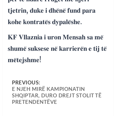
𝐭𝐣𝐞𝐭𝐫𝐢𝐧, 𝐝𝐮𝐤𝐞 𝐢 𝐝𝐡𝐞̈𝐧𝐞̈ 𝐟𝐮𝐧𝐝 𝐩𝐚𝐫𝐚
𝐤𝐨𝐡𝐞 𝐤𝐨𝐧𝐭𝐫𝐚𝐭𝐞̈𝐬 𝐝𝐲𝐩𝐚𝐥𝐞̈𝐬𝐡𝐞.
𝐊𝐅 𝐕𝐥𝐥𝐚𝐳𝐧𝐢𝐚 𝐢 𝐮𝐫𝐨𝐧 𝐌𝐞𝐧𝐬𝐚𝐡 𝐬𝐚 𝐦𝐞̈
𝐬𝐡𝐮𝐦𝐞̈ 𝐬𝐮𝐤𝐬𝐞𝐬𝐞 𝐧𝐞̈ 𝐤𝐚𝐫𝐫𝐢𝐞𝐫𝐞̈𝐧 𝐞 𝐭𝐢𝐣 𝐭𝐞̈
𝐦𝐞̈𝐭𝐞𝐣𝐬𝐡𝐦𝐞!
PREVIOUS:
E NJEH MIRË KAMPIONATIN
SHQIPTAR, DURO DREJT STOLIT TË
PRETENDENTËVE