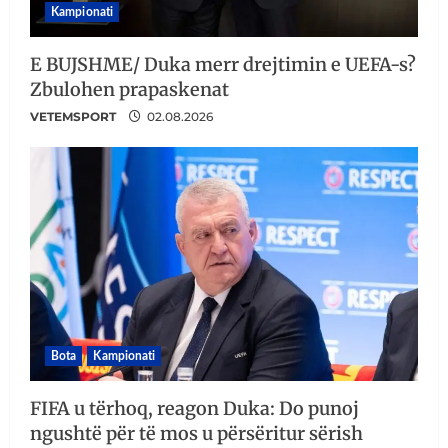
Kampionati
E BUJSHME/ Duka merr drejtimin e UEFA-s?
Zbulohen prapaskenat
VETEMSPORT
02.08.2026
Bota
Kampionati
FIFA u tërhoq, reagon Duka: Do punoj
ngushtë për të mos u përsëritur sërish