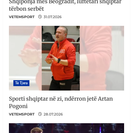
Shqiponja mes Beogradit, luftëtari shqiptar
tërbon serbët
VETEMSPORT
31.07.2026
Të Tjera
Sporti shqiptar në zi, ndërron jetë Artan
Pogoni
VETEMSPORT
28.07.2026