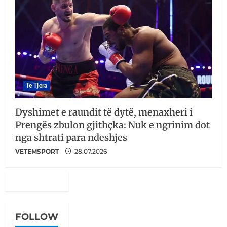
Të Tjera
Dyshimet e raundit të dytë, menaxheri i
Prengës zbulon gjithçka: Nuk e ngrinim dot
nga shtrati para ndeshjes
VETEMSPORT
28.07.2026
FOLLOW