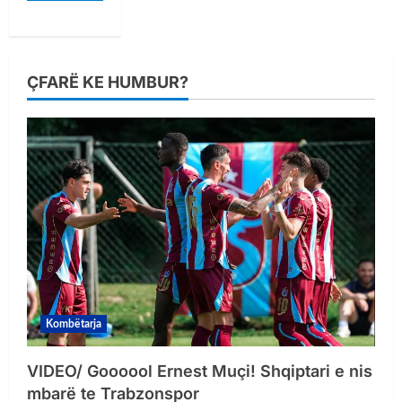
ÇFARË KE HUMBUR?
Kombëtarja
VIDEO/ Goooool Ernest Muçi! Shqiptari e nis
mbarë te Trabzonspor