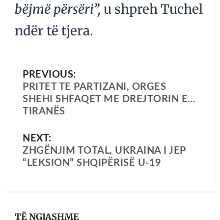
bëjmë përsëri”,
u shpreh Tuchel
ndër të tjera.
PREVIOUS:
PRITET TE PARTIZANI, ORGES
SHEHI SHFAQET ME DREJTORIN E…
TIRANËS
NEXT:
ZHGËNJIM TOTAL, UKRAINA I JEP
“LEKSION” SHQIPËRISË U-19
TË NGJASHME