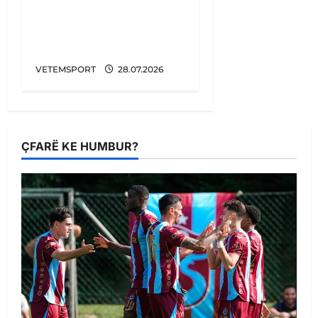
E BUJSHME/ Argjentina
u favorizua në Botëror,
vjen konfirmimi
VETEMSPORT
28.07.2026
ÇFARË KE HUMBUR?