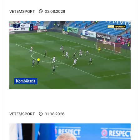
Zbulohen prapaskenat
VETEMSPORT
02.08.2026
Kombëtarja
VIDEO/ Gafë qesharake dhe gol, Daku nuk
ndalet në Rusi
VETEMSPORT
01.08.2026