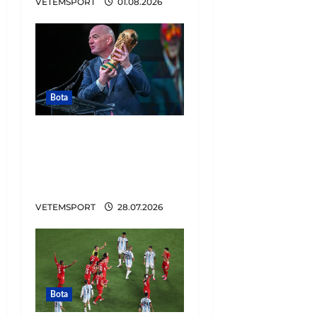
VETEMSPORT
01.08.2026
Bota
Tronditet futbolli,
zbulohet plani i
Infantinos. Lidhje me
Trump për të shitur…
VETEMSPORT
28.07.2026
Bota