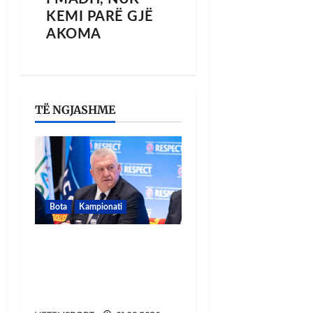
KEMI PARË GJË
AKOMA
TË NGJASHME
Bota
Kampionati
FIFA u tërhoq, reagon
Duka: Do punoj
ngushtë për të mos u
përsëritur sërish