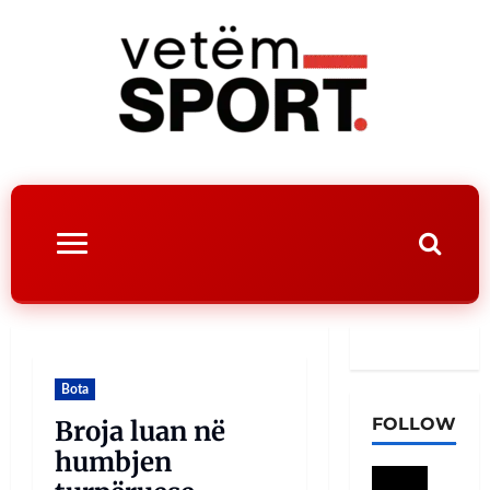
Bota
FOLLOW
Broja luan në
humbjen