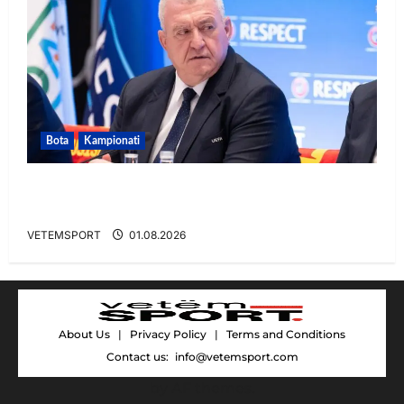
Bota
Kampionati
FIFA u tërhoq, reagon Duka: Do punoj
ngushtë për të mos u përsëritur sërish
VETEMSPORT
01.08.2026
About Us
|
Privacy Policy
|
Terms and Conditions
Contact us:
info@vetemsport.com
by AF themes.