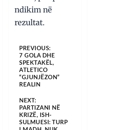
ndikim në
rezultat.
PREVIOUS:
7 GOLA DHE
SPEKTAKËL,
ATLETICO
“GJUNJËZON”
REALIN
NEXT:
PARTIZANI NË
KRIZË, ISH-
SULMUESI: TURP
I MADH, NUK