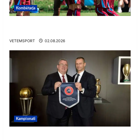
Kombëtarja
VIDEO/ Goooool Ernest Muçi! Shqiptari e nis
mbarë te Trabzonspor
VETEMSPORT
02.08.2026
Kampionati
E BUJSHME/ Duka merr drejtimin e UEFA-s?