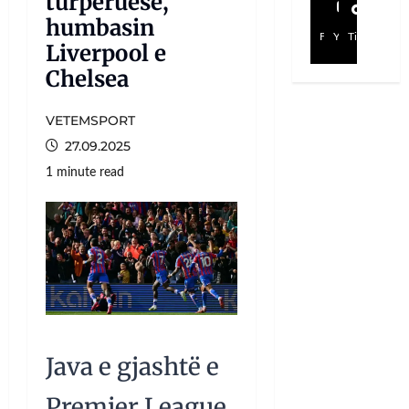
turpëruese,
humbasin
Facebook
YouTube
TikTok
Liverpool e
Chelsea
VETEMSPORT
27.09.2025
1 minute read
Java e gjashtë e
Premier League