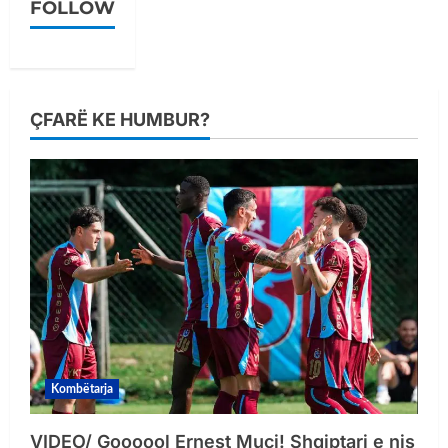
FOLLOW
ÇFARË KE HUMBUR?
Kombëtarja
VIDEO/ Goooool Ernest Muçi! Shqiptari e nis