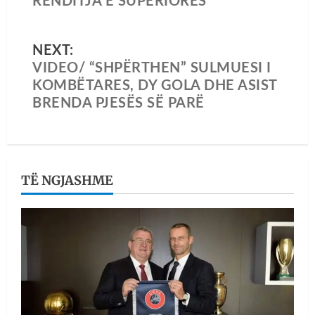
RENDITJA E SUPERIORES
NEXT:
VIDEO/ “SHPËRTHEN” SULMUESI I
KOMBËTARES, DY GOLA DHE ASIST
BRENDA PJESËS SË PARË
TË NGJASHME