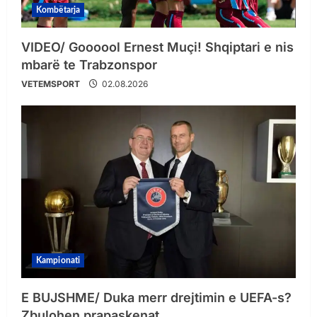
Kombëtarja
VIDEO/ Goooool Ernest Muçi! Shqiptari e nis
mbarë te Trabzonspor
VETEMSPORT
02.08.2026
Kampionati
E BUJSHME/ Duka merr drejtimin e UEFA-s?
Zbulohen prapaskenat