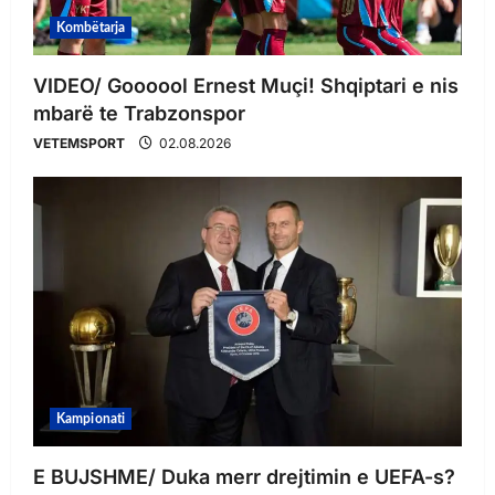
Kombëtarja
VIDEO/ Goooool Ernest Muçi! Shqiptari e nis
mbarë te Trabzonspor
VETEMSPORT
02.08.2026
Kampionati
E BUJSHME/ Duka merr drejtimin e UEFA-s?