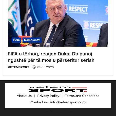
Bota
Kampionati
FIFA u tërhoq, reagon Duka: Do punoj
ngushtë për të mos u përsëritur sërish
VETEMSPORT
01.08.2026
About Us
|
Privacy Policy
|
Terms and Conditions
Contact us:
info@vetemsport.com
by AF themes.