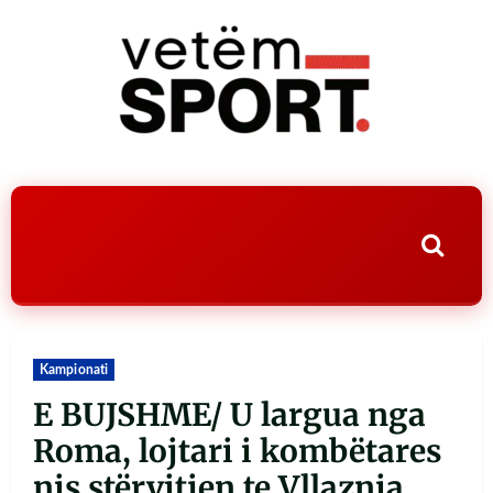
Kampionati
E BUJSHME/ U largua nga
Roma, lojtari i kombëtares
nis stërvitjen te Vllaznia