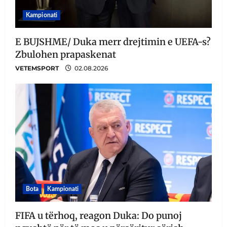
Kampionati
E BUJSHME/ Duka merr drejtimin e UEFA-s?
Zbulohen prapaskenat
VETEMSPORT
02.08.2026
Bota
Kampionati
FIFA u tërhoq, reagon Duka: Do punoj