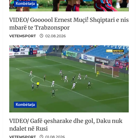
Kombëtarja
VIDEO/ Goooool Ernest Muçi! Shqiptari e nis
mbarë te Trabzonspor
VETEMSPORT
02.08.2026
Kombëtarja
VIDEO/ Gafë qesharake dhe gol, Daku nuk
ndalet në Rusi
VETEMSPORT
01.08.2026