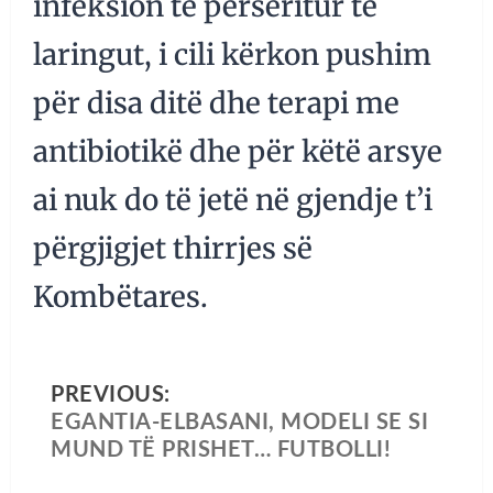
infeksion të përsëritur të
laringut, i cili kërkon pushim
për disa ditë dhe terapi me
antibiotikë dhe për këtë arsye
ai nuk do të jetë në gjendje t’i
përgjigjet thirrjes së
Kombëtares.
PREVIOUS:
EGANTIA-ELBASANI, MODELI SE SI
MUND TË PRISHET… FUTBOLLI!