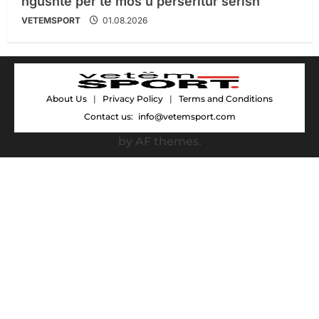
ngushtë për të mos u përsëritur sërish
VETEMSPORT
01.08.2026
About Us
|
Privacy Policy
|
Terms and Conditions
Contact us:
info@vetemsport.com
by AF themes.