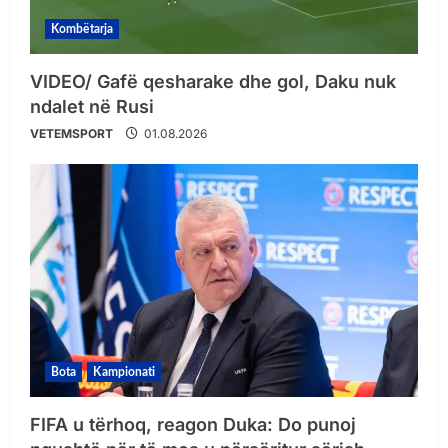
Kombëtarja
VIDEO/ Gafë qesharake dhe gol, Daku nuk
ndalet në Rusi
VETEMSPORT
01.08.2026
Bota
Kampionati
FIFA u tërhoq, reagon Duka: Do punoj