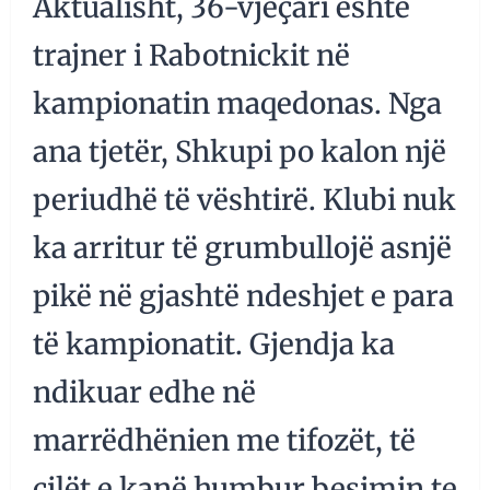
Aktualisht, 36-vjeçari është
trajner i Rabotnickit në
kampionatin maqedonas. Nga
ana tjetër, Shkupi po kalon një
periudhë të vështirë. Klubi nuk
ka arritur të grumbullojë asnjë
pikë në gjashtë ndeshjet e para
të kampionatit. Gjendja ka
ndikuar edhe në
marrëdhënien me tifozët, të
cilët e kanë humbur besimin te