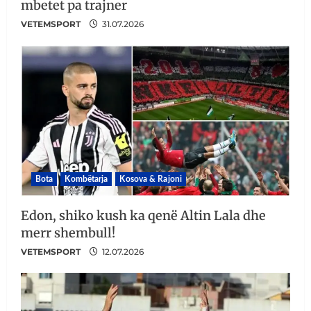
mbetet pa trajner
VETEMSPORT
31.07.2026
Bota
Kombëtarja
Kosova & Rajoni
Edon, shiko kush ka qenë Altin Lala dhe
merr shembull!
VETEMSPORT
12.07.2026