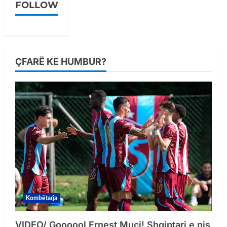
FOLLOW
ÇFARË KE HUMBUR?
Kombëtarja
VIDEO/ Goooool Ernest Muçi! Shqiptari e nis