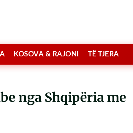
A
KOSOVA & RAJONI
TË TJERA
lube nga Shqipëria me
r