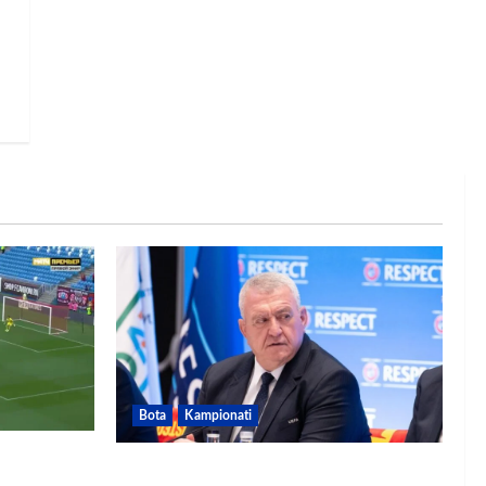
Bota
Kampionati
dhe gol,
FIFA u tërhoq, reagon Duka: Do