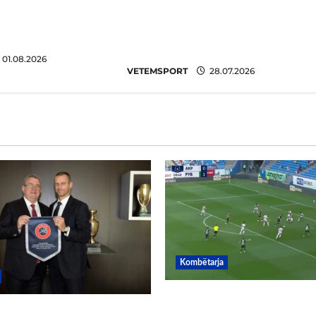
q, reagon Duka: Do
Egnatian, zbulohet
ë për të mos u
kundërshtari në Europa
rish
League
01.08.2026
VETEMSPORT
28.07.2026
Kombëtarja
VIDEO/ Gafë qesharake 
/ Duka merr drejtimin