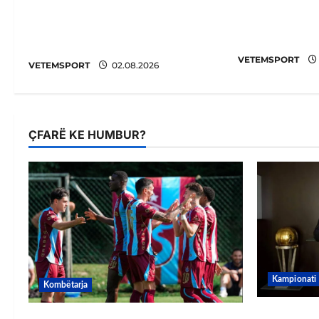
FIFA u tërho
E BUJSHME/ Duka merr
punoj ngusht
drejtimin e UEFA-s? Zbulohen
përsëritur së
prapaskenat
VETEMSPORT
VETEMSPORT
02.08.2026
ÇFARË KE HUMBUR?
Kampionati
Kombëtarja
E BUJSHME