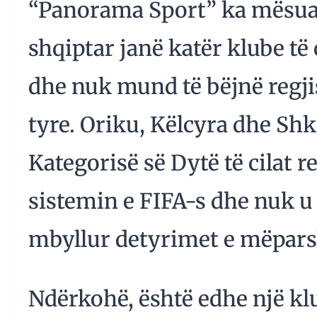
“Panorama Sport” ka mësuar 
shqiptar janë katër klube të
dhe nuk mund të bëjnë regji
tyre. Oriku, Këlcyra dhe Shk
Kategorisë së Dytë të cilat 
sistemin e FIFA-s dhe nuk u 
mbyllur detyrimet e mëpar
Ndërkohë, është edhe një klub