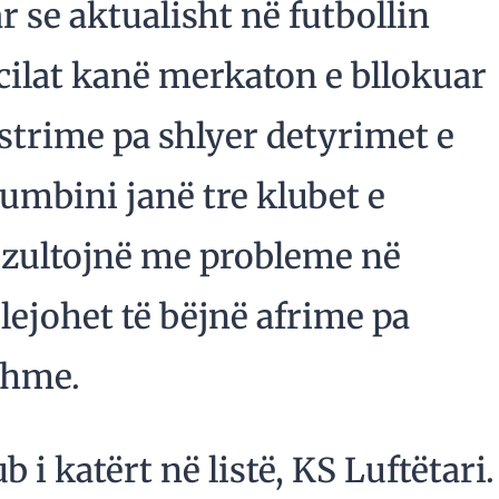
se aktualisht në futbollin
 cilat kanë merkaton e bllokuar
strime pa shlyer detyrimet e
umbini janë tre klubet e
rezultojnë me probleme në
lejohet të bëjnë afrime pa
shme.
 i katërt në listë, KS Luftëtari.