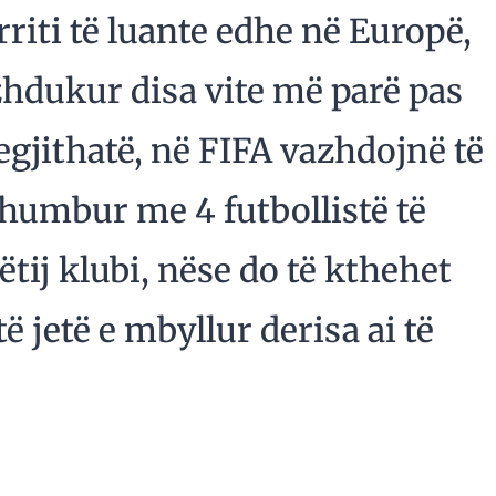
 arriti të luante edhe në Europë,
hdukur disa vite më parë pas
Megjithatë, në FIFA vazhdojnë të
 humbur me 4 futbollistë të
ij klubi, nëse do të kthehet
ë jetë e mbyllur derisa ai të