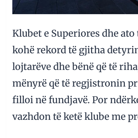
Klubet e Superiores dhe ato
kohë rekord të gjitha detyr
lojtarëve dhe bënë që të rih
mënyrë që të regjistronin pru
filloi në fundjavë. Por ndër
vazhdon të ketë klube me pro