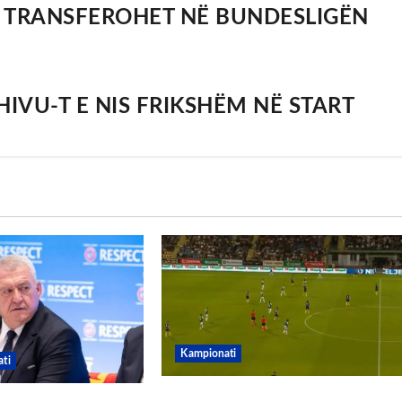
R TRANSFEROHET NË BUNDESLIGËN
CHIVU-T E NIS FRIKSHËM NË START
Kampionati
ti
Penalltitë eliminojnë