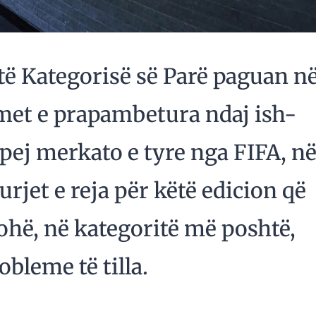
 të Kategorisë së Parë paguan n
imet e prapambetura ndaj ish-
apej merkato e tyre nga FIFA, n
rjet e reja për këtë edicion që
kohë, në kategoritë më poshtë,
bleme të tilla.