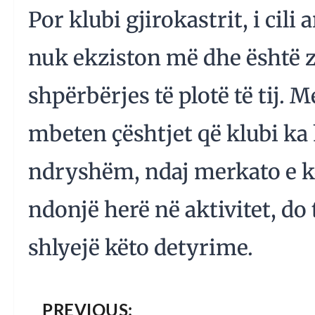
Por klubi gjirokastrit, i cili
nuk ekziston më dhe është z
shpërbërjes të plotë të tij. 
mbeten çështjet që klubi ka
ndryshëm, ndaj merkato e kët
ndonjë herë në aktivitet, do t
shlyejë këto detyrime.
PREVIOUS: