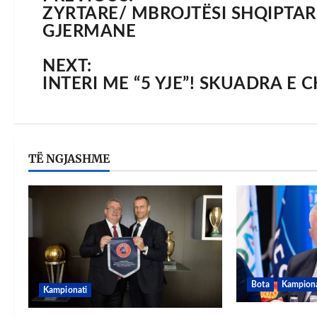
ZYRTARE/ MBROJTËSI SHQIPTA
GJERMANE
NEXT:
INTERI ME “5 YJE”! SKUADRA E 
TË NGJASHME
Bota
Kampiona
Kampionati