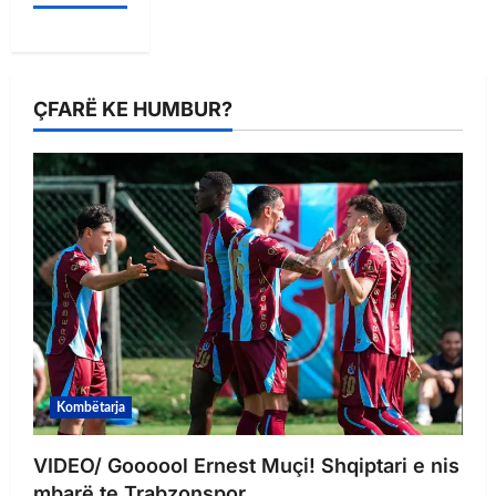
ÇFARË KE HUMBUR?
Kombëtarja
VIDEO/ Goooool Ernest Muçi! Shqiptari e nis
mbarë te Trabzonspor