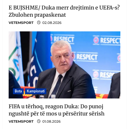
E BUJSHME/ Duka merr drejtimin e UEFA-s?
Zbulohen prapaskenat
VETEMSPORT
02.08.2026
Bota
Kampionati
FIFA u tërhoq, reagon Duka: Do punoj
ngushtë për të mos u përsëritur sërish
VETEMSPORT
01.08.2026