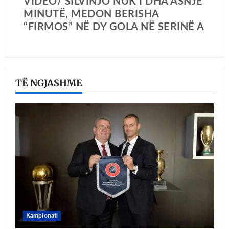
VIDEO/ SILVINJO NUK I DHA ASNJË
MINUTË, MEDON BERISHA
“FIRMOS” NË DY GOLA NË SERINË A
TË NGJASHME
Kampionati