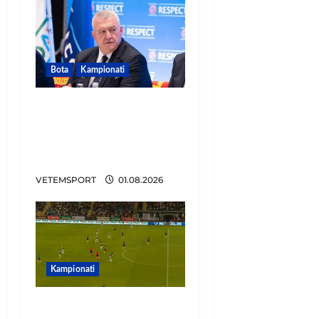
Bota
Kampionati
FIFA u tërhoq, reagon
Duka: Do punoj
ngushtë për të mos u
përsëritur sërish
VETEMSPORT
01.08.2026
Kampionati
Penalltitë eliminojnë