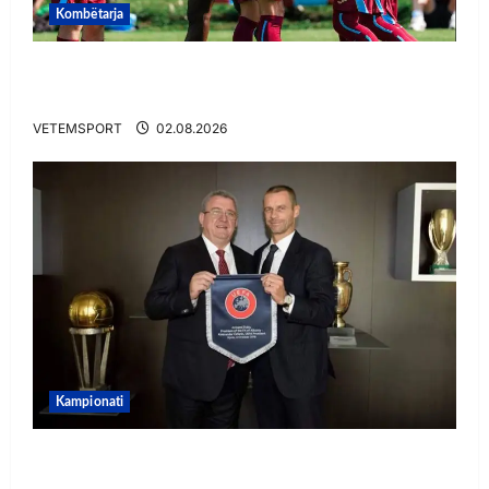
Kombëtarja
VIDEO/ Goooool Ernest Muçi! Shqiptari e nis
mbarë te Trabzonspor
VETEMSPORT
02.08.2026
Kampionati
E BUJSHME/ Duka merr drejtimin e UEFA-s?
Zbulohen prapaskenat