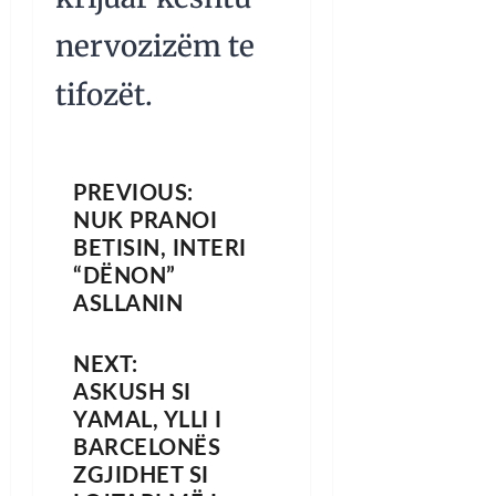
nervozizëm te
tifozët.
PREVIOUS:
NUK PRANOI
BETISIN, INTERI
“DËNON”
ASLLANIN
NEXT:
ASKUSH SI
YAMAL, YLLI I
BARCELONËS
ZGJIDHET SI