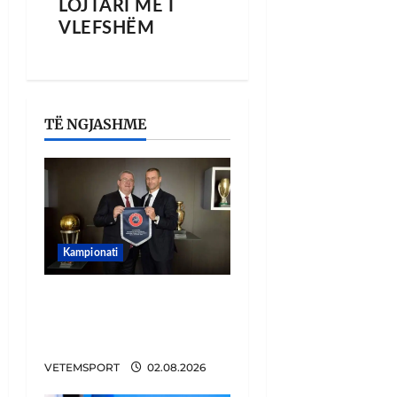
LOJTARI MË I
VLEFSHËM
TË NGJASHME
Kampionati
E BUJSHME/ Duka merr
drejtimin e UEFA-s?
Zbulohen prapaskenat
VETEMSPORT
02.08.2026