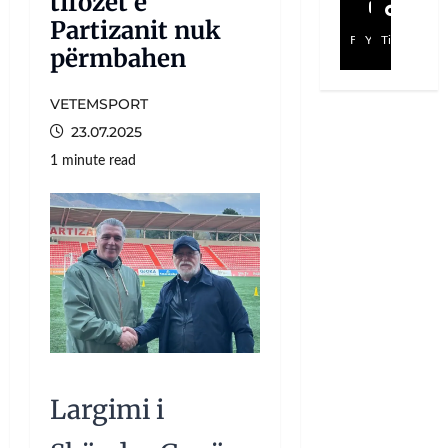
tifozët e
Partizanit nuk
Facebook
YouTube
TikTok
përmbahen
VETEMSPORT
23.07.2025
1 minute read
Largimi i