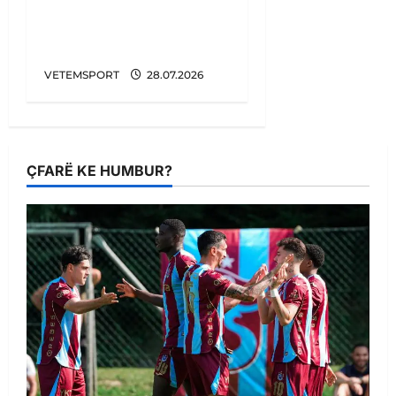
Egnatian, zbulohet
kundërshtari në Europa
League
VETEMSPORT
28.07.2026
ÇFARË KE HUMBUR?