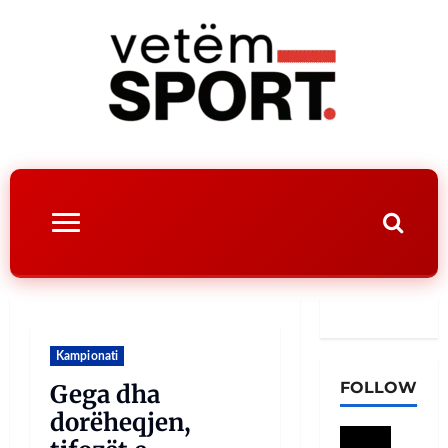
Kampionati
FOLLOW
Gega dha
dorëheqjen,