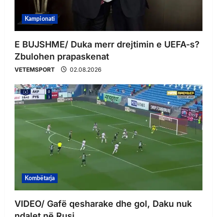
Kampionati
E BUJSHME/ Duka merr drejtimin e UEFA-s?
Zbulohen prapaskenat
VETEMSPORT
02.08.2026
Kombëtarja
VIDEO/ Gafë qesharake dhe gol, Daku nuk
ndalet në Rusi