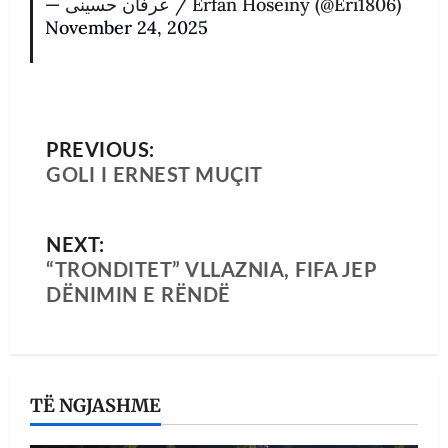
— عرفان حسینی / Erfan Hoseiny (@Eri1806)
November 24, 2025
PREVIOUS:
GOLI I ERNEST MUÇIT
NEXT:
“TRONDITET” VLLAZNIA, FIFA JEP
DËNIMIN E RËNDË
TË NGJASHME