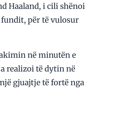
d Haaland, i cili shënoi
fundit, për të vulosur
takimin në minutën e
 realizoi të dytin në
jë gjuajtje të fortë nga