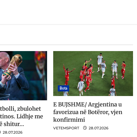
Bota
E BUJSHME/ Argjentina u
tbolli, zbulohet
favorizua në Botëror, vjen
ntinos. Lidhje me
konfirmimi
ë shitur…
VETEMSPORT
28.07.2026
28.07.2026