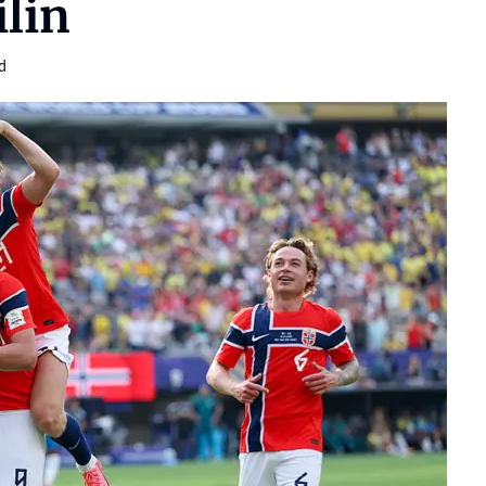
ilin
d