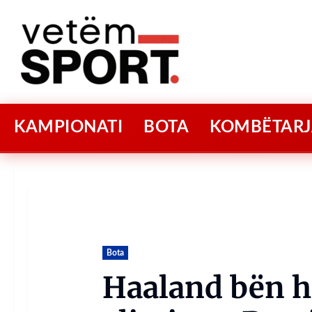
KAMPIONATI
BOTA
KOMBËTARJ
Bota
Haaland bën h