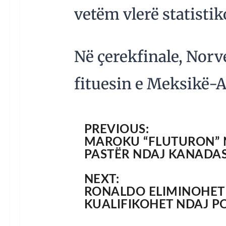
vetëm vlerë statistik
Në çerekfinale, Norve
fituesin e Meksikë-A
PREVIOUS:
MAROKU “FLUTURON” N
PASTËR NDAJ KANADA
NEXT:
RONALDO ELIMINOHET 
KUALIFIKOHET NDAJ P