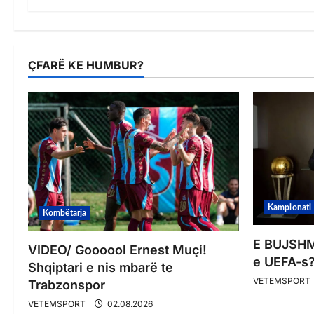
ÇFARË KE HUMBUR?
Kampionati
Kombëtarja
E BUJSHME
VIDEO/ Goooool Ernest Muçi!
e UEFA-s?
Shqiptari e nis mbarë te
VETEMSPORT
Trabzonspor
VETEMSPORT
02.08.2026