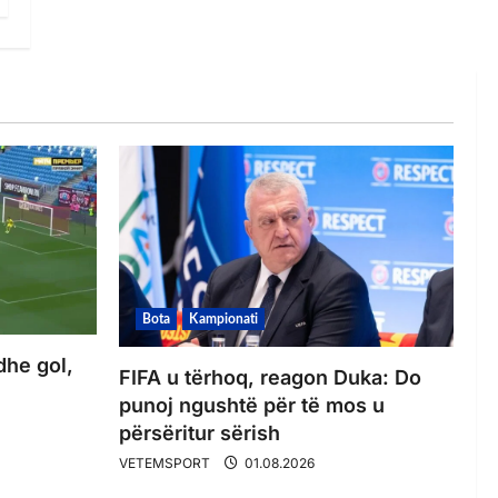
Bota
Kampionati
dhe gol,
FIFA u tërhoq, reagon Duka: Do
punoj ngushtë për të mos u
përsëritur sërish
VETEMSPORT
01.08.2026