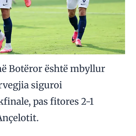
 në Botëror është mbyllur
rvegjia siguroi
finale, pas fitores 2-1
nçelotit.