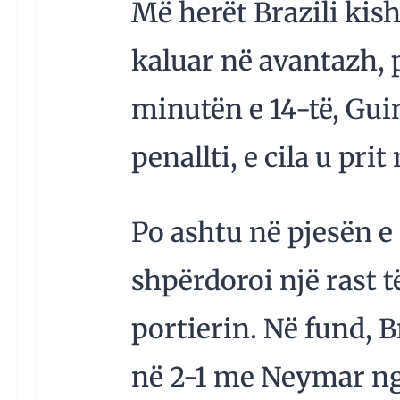
Më herët Brazili kish
kaluar në avantazh, 
minutën e 14-të, Gui
penallti, e cila u prit
Po ashtu në pjesën e
shpërdoroi një rast t
portierin. Në fund, B
në 2-1 me Neymar nga