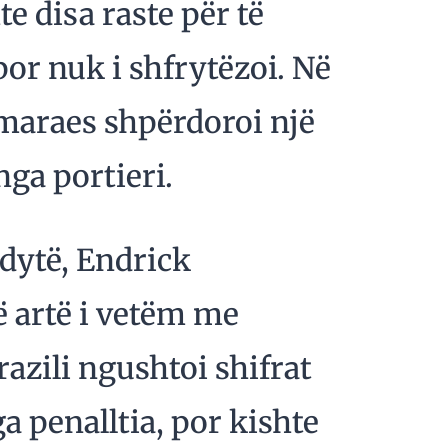
te disa raste për të
por nuk i shfrytëzoi. Në
maraes shpërdoroi një
 nga portieri.
 dytë, Endrick
ë artë i vetëm me
razili ngushtoi shifrat
 penalltia, por kishte