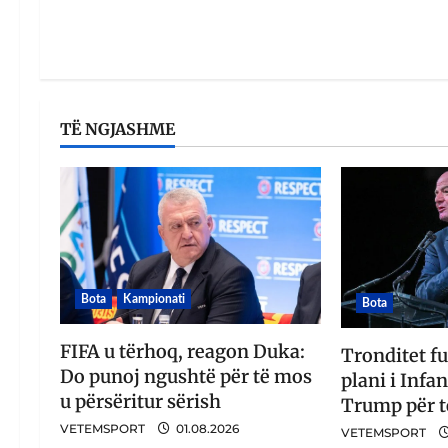
TË NGJASHME
Bota
Kampionati
Bota
FIFA u tërhoq, reagon Duka:
Tronditet fu
Do punoj ngushtë për të mos
plani i Infa
u përsëritur sërish
Trump për t
VETEMSPORT
01.08.2026
VETEMSPORT