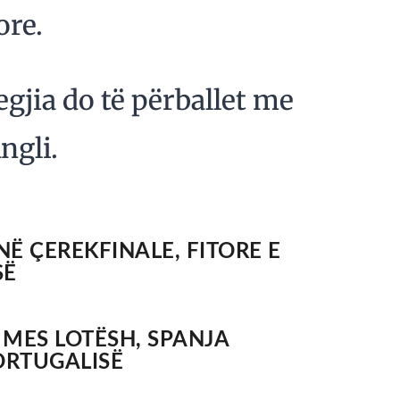
ore.
gjia do të përballet me
ngli.
Ë ÇEREKFINALE, FITORE E
SË
MES LOTËSH, SPANJA
ORTUGALISË