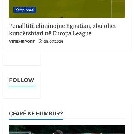
Kampionati
Penalltitë eliminojnë Egnatian, zbulohet
kundërshtari në Europa League
VETEMSPORT
28.07.2026
FOLLOW
ÇFARË KE HUMBUR?