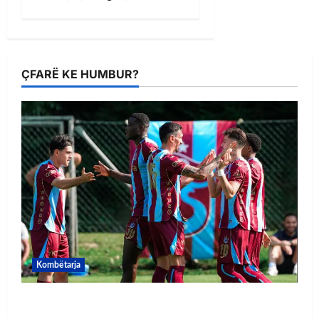
ÇFARË KE HUMBUR?
Kombëtarja
VIDEO/ Goooool Ernest Muçi! Shqiptari e nis