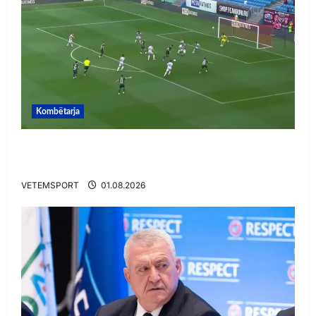
Kombëtarja
VIDEO/ Gafë qesharake dhe gol, Daku nuk
ndalet në Rusi
VETEMSPORT
01.08.2026