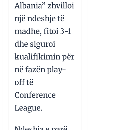
Albania” zhvilloi
një ndeshje të
madhe, fitoi 3-1
dhe siguroi
kualifikimin për
në fazën play-
off të
Conference
League.
Ndeshja e parë