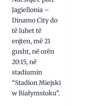
Jagiellonia –
Dinamo City do
të luhet të
enjten, më 21
gusht, në orën
20:15, në
stadiumin
“Stadion Miejski
w Białymstoku”.