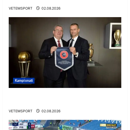
mbarë te Trabzonspor
VETEMSPORT
02.08.2026
Kampionati
E BUJSHME/ Duka merr drejtimin e UEFA-s?
Zbulohen prapaskenat
VETEMSPORT
02.08.2026