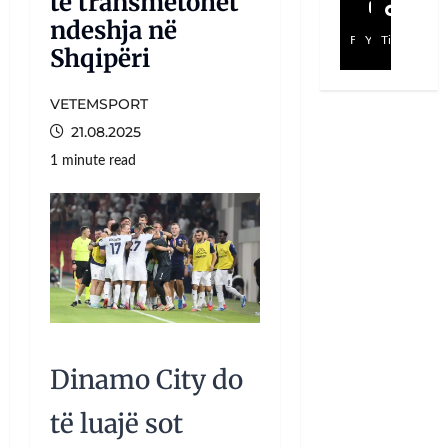
të transmetohet
ndeshja në
Facebook
YouTube
TikTok
Shqipëri
VETEMSPORT
21.08.2025
1 minute read
Dinamo City do
të luajë sot