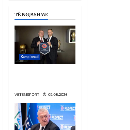
TË NGJASHME
Kampionati
E BUJSHME/ Duka merr
drejtimin e UEFA-s?
Zbulohen prapaskenat
VETEMSPORT
02.08.2026