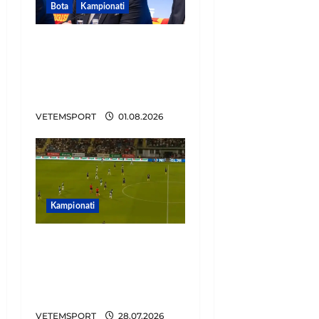
Bota
Kampionati
FIFA u tërhoq, reagon
Duka: Do punoj
ngushtë për të mos u
përsëritur sërish
VETEMSPORT
01.08.2026
Kampionati
Penalltitë eliminojnë
Egnatian, zbulohet
kundërshtari në Europa
League
VETEMSPORT
28.07.2026