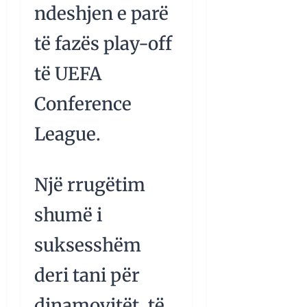
ndeshjen e parë
të fazës play-off
të UEFA
Conference
League.
Një rrugëtim
shumë i
suksesshëm
deri tani për
dinamovitët, të